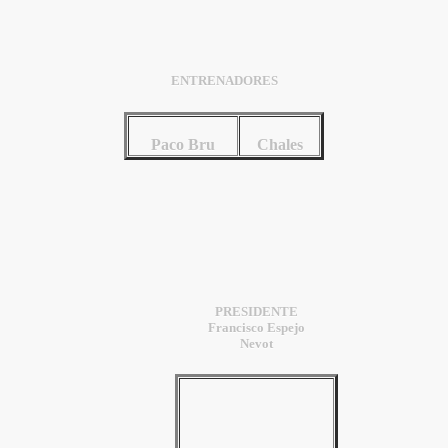
ENTRENADORES
Paco Bru
Chales
PRESIDENTE
Francisco Espejo
Nevot