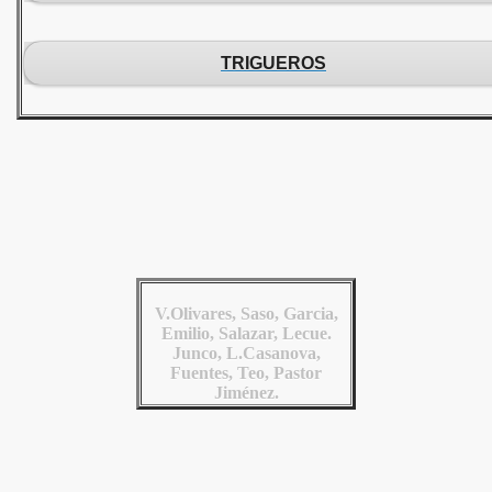
TRIGUEROS
V.Olivares, Saso, Garcia,
Emilio, Salazar, Lecue.
Junco, L.Casanova,
Fuentes, Teo, Pastor
Jiménez.