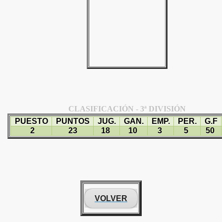
CLASIFICACIÓN - 3ª DIVISIÓN
PUESTO
PUNTOS
JUG.
GAN.
EMP.
PER.
G.F
2
23
18
10
3
5
50
VOLVER