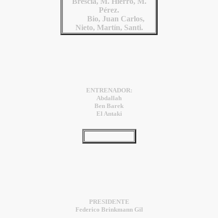
Brescia, M. Hierro, M.
Pérez.
Bio, Juan Carlos,
Nieto,
Martín
, Santi.
ENTRENADOR:
Abdallah
Ben Barek
El Antaki
PRESIDENTE
Federico Brinkmann Gil