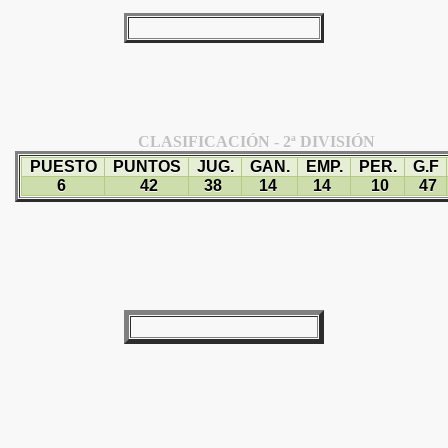
CLASIFICACIÓN - 2ª DIVISIÓN
PUESTO
PUNTOS
JUG.
GAN.
EMP.
PER.
G.F
6
42
38
14
14
10
47