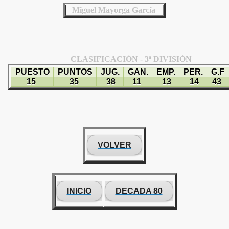
Miguel Mayorga García
CLASIFICACIÓN - 3ª DIVISIÓN
PUESTO
PUNTOS
JUG.
GAN.
EMP.
PER.
G.F
15
35
38
11
13
14
43
VOLVER
INICIO
DECADA 80