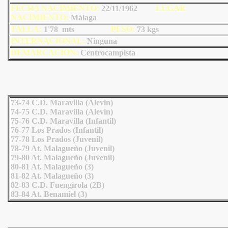
FECHA NACIMIENTO:
22/11/1962
LU
GAR
NACIMIENTO:
Málaga
TALLA:
1'78 mts
PESO:
73
kgs
INTERNACIONAL:
Ninguna
DEMARCACIÓN:
Centrocampista
73-74 C.D. Maravilla (Alevin)
74-75 C.D. Maravilla (Alevin)
75-76 C.D. Maravilla (Infantil)
76-77 Los Prados (Infantil)
77-78 Los Prados (Juvenil)
78-79 At. Malagueño (Juvenil)
79-80 At. Malagueño (Juvenil)
80-81 At. Malagueño (3)
81-82 At. Malagueño (3)
82-83 C.D. Fuengirola (2B)
83-84 At. Benamiel (3)