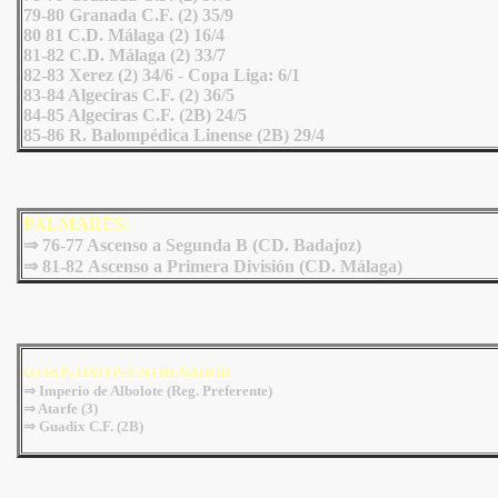
79-80 Granada C.F. (2) 35/9
80 81 C.D. Málaga (2) 16/4
81-82 C.D. Málaga (2) 33/7
82-83 Xerez (2) 34/6 - Copa Liga: 6/1
83-84 Algeciras C.F. (2) 36/5
84-85 Algeciras C.F. (2B) 24/5
85-86 R. Balompédica Linense (2B) 29/4
PALMARÉS:
⇒
76-77 Ascenso a Segunda B (CD. Badajoz)
⇒ 81-82 Ascenso a Primera División (CD. Málaga)
OTROS DATOS:ENTRENADOR
⇒ Imperio de Albolote (Reg. Preferente)
⇒
Atarfe (3)
⇒
Guadix C.F. (2B)