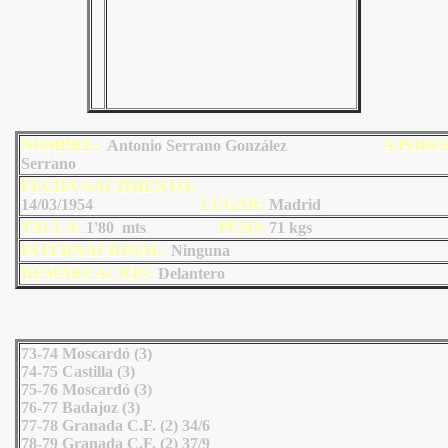
NOMBRE:
Antonio Serrano González
A P
ODO
Serrano
FECHA NACIMIENTO:
14/03/1954
LU
GAR:
Madrid
TALLA:
1'80 mts
PESO:
71 kgs
INTERNACIONAL:
Ninguna
DEMARCACIÓN:
Delantero
73-74 Moscardó (3)
74-75 Castilla (3)
75-76 Moscardó (3)
76-77 Badajoz (3)
77-78 Granada C.F. (2) 34/6
78-79 Granada C.F. (2) 37/9