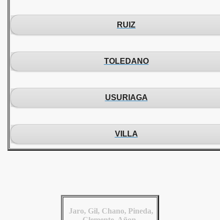
RUIZ
TOLEDANO
USURIAGA
VILLA
Jaro, Gil, Chano, Pineda,
Clemente, Añon.