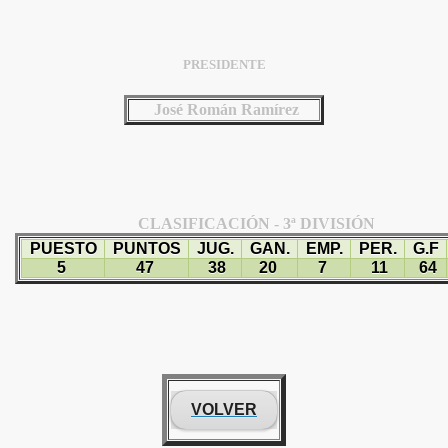
PRESIDENTE
José Román Ramírez
CLASIFICACIÓN - 3ª DIVISIÓN
PUESTO
PUNTOS
JUG.
GAN.
EMP.
PER.
G.F
5
47
38
20
7
11
64
VOLVER