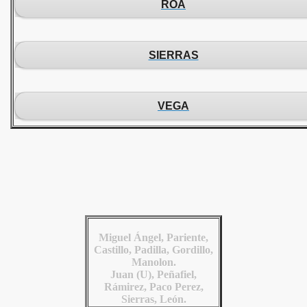
ROA
SIERRAS
VEGA
Miguel Ángel, Pariente,
Castillo, Padilla, Gordillo,
Manolon.
Juan (U), Peñafiel,
Rámirez, Paco Perez,
Sierras, León.