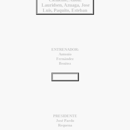
Lauridsen, Azuaga, Jose
Luis, Paquito, Esteban
ENTRENADOR:
Antonio
Fernández
Benitez
PRESIDENTE
José Pardo
Requena