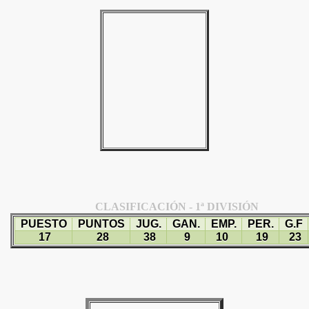
CLASIFICACIÓN - 1ª DIVISIÓN
PUESTO
PUNTOS
JUG.
GAN.
EMP.
PER.
G.F
17
28
38
9
10
19
23