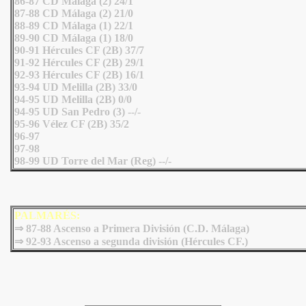
86-87 CD Málaga (2) 24/1
87-88 CD Málaga (2) 21/0
88-89 CD Málaga (1) 22/1
89-90 CD Málaga (1) 18/0
90-91 Hércules CF (2B) 37/7
91-92 Hércules CF (2B) 29/1
92-93 Hércules CF (2B) 16/1
93-94 UD Melilla (2B) 33/0
94-95 UD Melilla (2B) 0/0
94-95 UD San Pedro (3) --/-
95-96 Vélez CF (2B) 35/2
96-97
97-98
98-99 UD Torre del Mar (Reg) --/-
PALMARÉS:
⇒ 87-88 Ascenso a Primera División (C.D. Málaga)
⇒
92-93 Ascenso a segunda división (Hércules CF.)