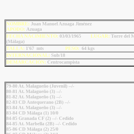
NOMBRE:
Juan Manuel Azuaga Jiménez
AP
ODO
:
Azuaga
FECHA NACIMIENTO:
03/03/1965
LU
GAR:
Torre del 
(Málaga)
TALLA:
1'67 mts
PESO:
64
kgs
INTERNACIONAL:
Sub/18
DEMARCACIÓN:
Centrocampista
79-80 At. Malagueño (Juvenil) --/-
80-81 At. Malagueño (3) --/-
81-82 At. Malagueño (3) --/-
82-83 CD Antequerano (2B) --/-
83-84 At. Malagueño (3) --/-
83-84 CD Málaga (1) 10/0
84-85 Granada CF (2) --/- Cedido
84-85 At. Marbella (2B) --/- Cedido
85-86 CD Málaga (2) 25/0