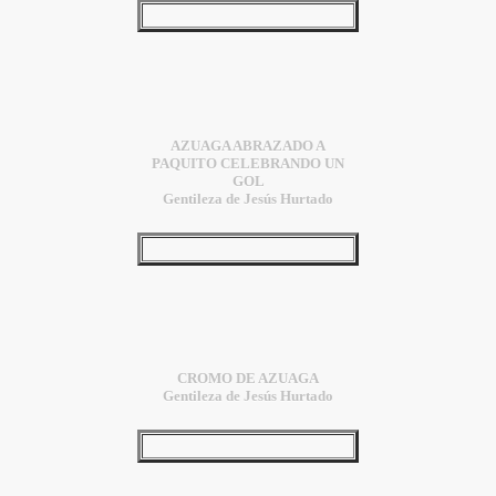
AZUAGA ABRAZADO A
PAQUITO CELEBRANDO UN
GOL
Gentileza de Jesús Hurtado
CROMO DE AZUAGA
Gentileza de Jesús Hurtado