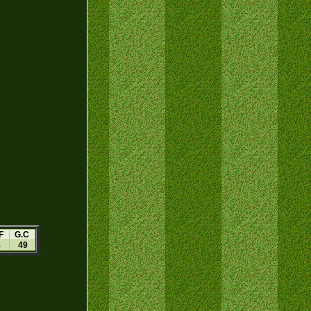
F
G.C
4
49