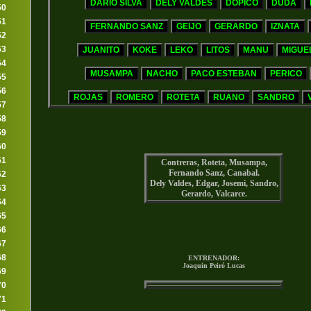
50
51
52
53
54
55
56
57
58
59
60
61
Contreras, Roteta, Musampa,
Fernando Sanz, Canabal.
62
Dely Valdes, Edgar, Josemi, Sandro,
63
Gerardo, Valcarce.
64
65
66
67
68
ENTRENADOR:
Joaquin Peiró Lucas
69
70
71