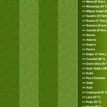
=> Manu (II Tem.)
=> Musampa (IV T.
=> Miguel Angel (II 
=> Sandro (VI Tem.
=> Ruano (V Tem.)
=> Romero (II tem.
=> Juanito (II Tem.
=> Nacho
=> Alberto
=> Dopico
=> Perico
=> Edgar (V Tem.)
=> Canabal (III T.)
=> Dario Silva (IV T
=> Dely Valdes (IIIT
=> Koke
=> Paco Esteban
=> Geijo
=> Ador
=> Calatayud (B VI 
=> Lara (IV T.)
=> Pope (IV T.)
=> Mario (III T.)