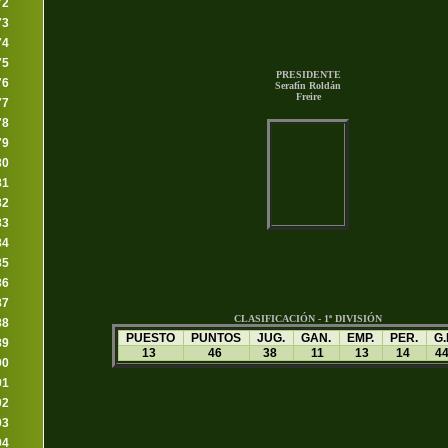
72
73
74
75
PRESIDENTE
76
Serafín Roldán
Freire
77
78
79
80
81
82
83
84
85
86
87
CLASIFICACIÓN - 1ª DIVISIÓN
88
PUESTO
PUNTOS
JUG.
GAN.
EMP.
PER.
G.
89
13
46
38
11
13
14
4
90
91
92
93
94