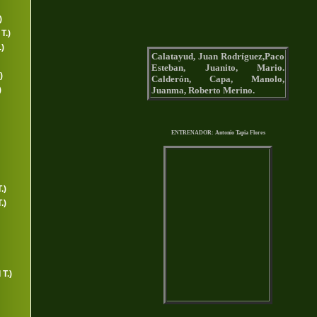
)
T.)
)
Calatayud, Juan Rodríguez,Paco
Esteban, Juanito, Mario.
)
Calderón, Capa, Manolo,
Juanma, Roberto Merino.
)
ENTRENADOR: Antonio Tapia Flores
.)
.)
T.)