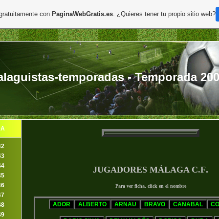
 gratuitamente con
PaginaWebGratis.es
. ¿Quieres tener tu propio sitio web?
laguistas-temporadas - Temporada 200
DA
42
43
44
JUGADORES MÁLAGA C.F
.
45
46
Para ver ficha, click en el nombre
47
48
49