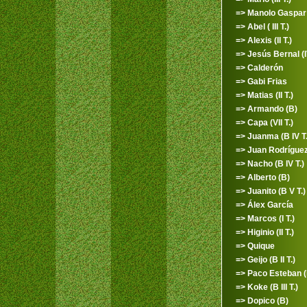
=> Manolo Gaspar (
=> Abel ( III T.)
=> Alexis (II T.)
=> Jesús Bernal (I
=> Calderón
=> Gabi Frias
=> Matias (II T.)
=> Armando (B)
=> Capa (VII T.)
=> Juanma (B IV T.
=> Juan Rodríguez 
=> Nacho (B IV T.)
=> Alberto (B)
=> Juanito (B V T.)
=> Álex García
=> Marcos (I T.)
=> Higinio (II T.)
=> Quique
=> Geijo (B II T.)
=> Paco Esteban (
=> Koke (B III T.)
=> Dopico (B)