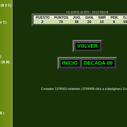
B II T.)
CLASIFICACIÓN - SEGUNDA B
PUESTO
PUNTOS
JUG.
GAN.
EMP.
PER.
G.
2
70
38
20
10
8
5
V T.)
)
(B III)
Contador 1376563 visitantes (3769458 clics a subpáginas) Gr
B )