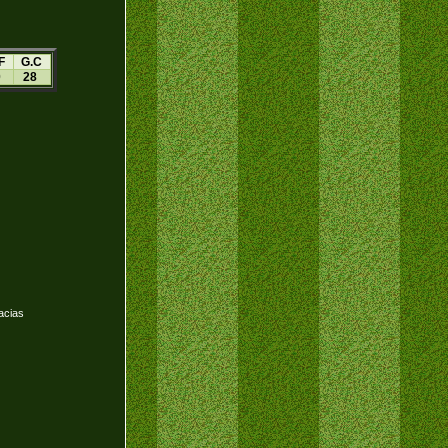
F
G.C
0
28
acias