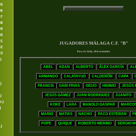
95
96
97
98
99
00
01
JUGADORES MÁLAGA C.F. "B"
02
Para ver ficha, click en nombre
03
)
)
)
.)
)
.)