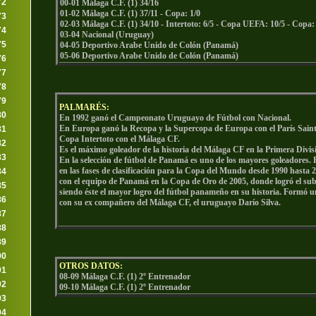
72
00-01 Málaga C.F. (1) 34/16
01-02 Málaga C.F. (1) 37/11 - Copa: 1/0
73
02-03 Málaga C.F. (1) 34/10 - Intertoto: 6/5 - Copa UEFA: 10/5 - Copa:
74
03-04 Nacional (Uruguay)
75
04-05 Deportivo Arabe Unido de Colón (Panamá)
05-06 Deportivo Arabe Unido de Colón (Panamá)
76
77
78
79
PALMARÉS:
80
En 1992 ganó el Campeonato Uruguayo de Fútbol con Nacional.
En Europa ganó la Recopa y la Supercopa de Europa con el París Sain
81
Copa Intertoto con el Málaga CF.
82
Es el máximo goleador de la historia del Málaga CF en la Primera Divi
83
En la selección de fútbol de Panamá es uno de los mayores goleadores.
en las fases de clasificación para la Copa del Mundo desde 1990 hasta 2
84
con el equipo de Panamá en la Copa de Oro de 2005, donde logró el s
85
siendo éste el mayor logro del fútbol panameño en su historia. Formó 
86
con su ex compañero del Málaga CF, el uruguayo Darío Silva.
87
88
89
90
OTROS DATOS:
91
08-09 Málaga C.F. (1) 2º Entrenador
92
09-10 Málaga C.F. (1) 2º Entrenador
93
94