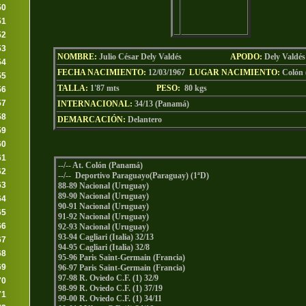
50
51
52
53
NOMBRE:
Julio César Dely Valdés
AP
ODO
:
Dely Valdés
54
FECHA NACIMIENTO:
12/03/1967
LU
GAR NACIMIENTO:
Colón
55
TALLA:
1'87 mts
PESO:
80
kgs
56
57
INTERNACIONAL:
34/13 (Panamá)
58
DEMARCACIÓN:
Delantero
59
60
61
--/-- At. Colón (Panamá)
62
--/-- Deportivo Paraguayo(Paraguay) (1ªD)
63
88-89 Nacional (Uruguay)
89-90 Nacional (Uruguay)
64
90-91 Nacional (Uruguay)
65
91-92 Nacional (Uruguay)
66
92-93 Nacional (Uruguay)
93-94 Cagliari (Italia) 32/13
67
94-95 Cagliari (Italia) 32/8
68
95-96 Paris Saint-Germain (Francia)
69
96-97 Paris Saint-Germain (Francia)
97-98 R. Oviedo C.F. (1) 32/9
70
98-99 R. Oviedo C.F. (1) 37/19
71
99-00 R. Oviedo C.F. (1) 34/11