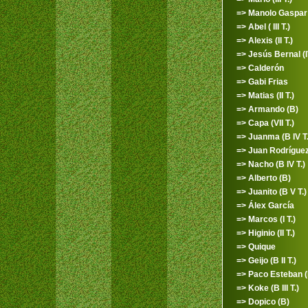
=> Manolo Gaspar (
=> Abel ( III T.)
=> Alexis (II T.)
=> Jesús Bernal (I
=> Calderón
=> Gabi Frias
=> Matias (II T.)
=> Armando (B)
=> Capa (VII T.)
=> Juanma (B IV T.
=> Juan Rodríguez 
=> Nacho (B IV T.)
=> Alberto (B)
=> Juanito (B V T.)
=> Álex García
=> Marcos (I T.)
=> Higinio (II T.)
=> Quique
=> Geijo (B II T.)
=> Paco Esteban (
=> Koke (B III T.)
=> Dopico (B)