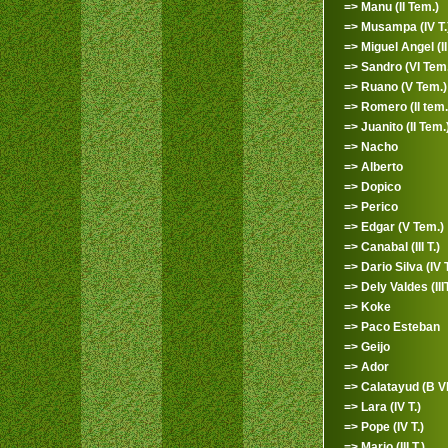
=> Manu (II Tem.)
=> Musampa (IV T.
=> Miguel Angel (II 
=> Sandro (VI Tem.
=> Ruano (V Tem.)
=> Romero (II tem.
=> Juanito (II Tem.
=> Nacho
=> Alberto
=> Dopico
=> Perico
=> Edgar (V Tem.)
=> Canabal (III T.)
=> Dario Silva (IV T
=> Dely Valdes (IIIT
=> Koke
=> Paco Esteban
=> Geijo
=> Ador
=> Calatayud (B VI 
=> Lara (IV T.)
=> Pope (IV T.)
=> Mario (III T.)