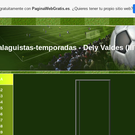
 gratuitamente con
PaginaWebGratis.es
. ¿Quieres tener tu propio sitio web?
aguistas-temporadas - Dely Valdes (III
DA
42
43
44
45
46
47
48
49