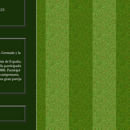
 2/1
t-Germain y la
sión de España.
 Ha participado
006. Participó
ubcampeonato,
una gran pareja