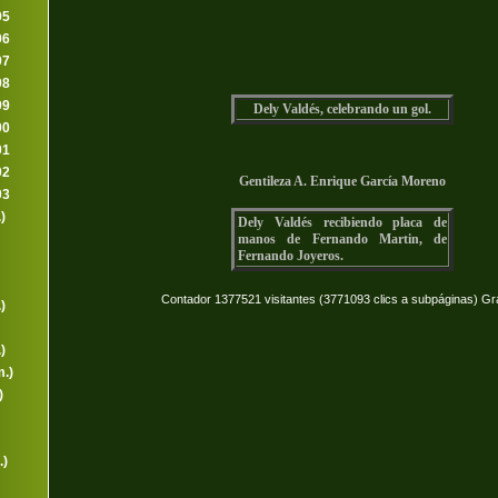
95
96
97
98
99
Dely Valdés, celebrando un gol.
00
01
02
Gentileza A. Enrique García Moreno
03
)
Dely Valdés recibiendo placa de
manos de Fernando Martin, de
Fernando Joyeros.
Contador 1377521 visitantes (3771093 clics a subpáginas) Gr
)
)
.)
)
.)