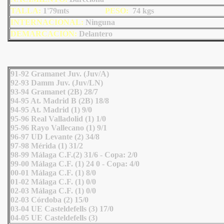
TALLA:
1'79mts
PESO:
74
kgs
INTERNACIONAL:
Ninguna
DEMARCACIÓN:
Delantero
91-92 Gramanet Juv. (Juv/A)
92-93 Damm Juv. (Juv/LN)
93-94 Gramanet (2B) 28/7
94-95 At. Madrid B (2B) 18/8
94-95 At. Madrid (1) 9/0
95-96 Real Valladolid (1) 1/0
95-96 Rayo Vallecano (1) 9/1
96-97 UD Levante (2) 34/8
97-98 Mérida (1) 31/2
98-99 Málaga C.F.(2) 31/6 - Copa: 2/0
99-00 Málaga C.F. (1) 24 0 - Copa: 4/0
00-01 Málaga C.F. (1) 8/0
01-02 Málaga C.F. (1) 0/0
02-03 Málaga C.F. (1) 0/0
02-03 Córdoba (2) 15/0
03-04 UE Casteldefells (3) 17/0
04-05 UE Casteldefells (3)