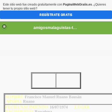
Este sitio web fue creado gratuitamente con
PaginaWebGratis.es
. ¿Quieres
tener tu propio sitio web?
REGÍSTRATE GRATIS
amigosmalaguistas-temporadas
NOMBRE:
Francisco Manuel Ruano Bausán
AP
ODO
:
Ruano
FECHA NACIMIENTO:
16/07/1974
LU
GAR
NACIMIENTO:
Barcelona