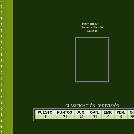
72
73
74
75
PRESIDENTE
76
Federico Beltrán
77
Galindo
78
79
80
81
82
83
84
85
86
87
88
89
CLASIFICACIÓN - 3ª DIVISIÓN
90
PUESTO
PUNTOS
JUG.
GAN.
EMP.
PER.
G.
91
1
71
40
31
9
0
9
92
93
94