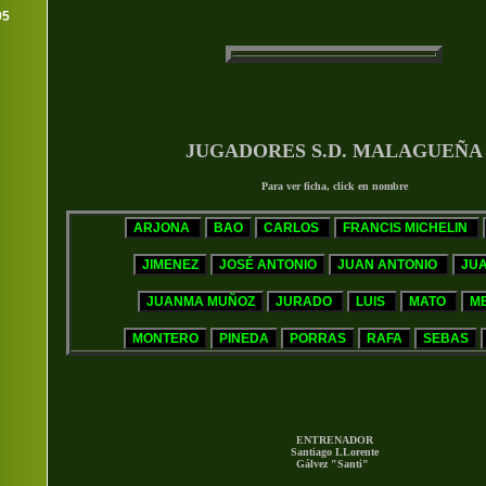
95
JUGADORES S.D. MALAGUEÑA
Para ver ficha, click en nombre
ENTRENADOR
Santiago LLorente
Gálvez "Santi"