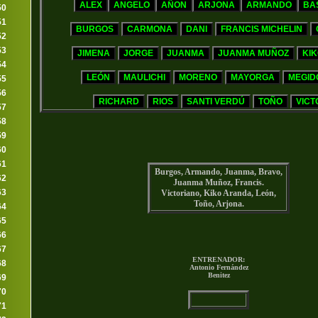
50
51
52
53
54
55
56
57
58
59
60
61
Burgos, Armando, Juanma, Bravo,
62
Juanma Muñoz, Francis.
63
Victoriano, Kiko Aranda, León,
Toño, Arjona.
64
65
66
67
ENTRENADOR:
68
Antonio Fernández
Benitez
69
70
71