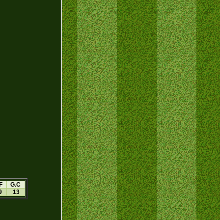
F
G.C
9
13