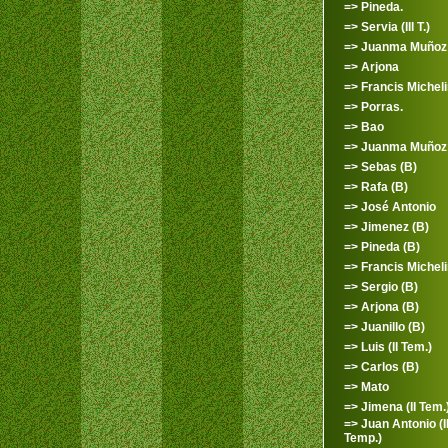
=> Pineda.
=> Servia (III T.)
=> Juanma Muñoz
=> Arjona
=> Francis Micheli
=> Porras.
=> Bao
=> Juanma Muñoz 
=> Sebas (B)
=> Rafa (B)
=> José Antonio
=> Jimenez (B)
=> Pineda (B)
=> Francis Micheli
=> Sergio (B)
=> Arjona (B)
=> Juanillo (B)
=> Luis (II Tem.)
=> Carlos (B)
=> Mato
=> Jimena (II Tem.
=> Juan Antonio (II
Temp.)