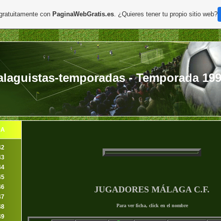
 gratuitamente con
PaginaWebGratis.es
. ¿Quieres tener tu propio sitio web?
laguistas-temporadas - Temporada 199
DA
42
43
44
45
46
JUGADORES MÁLAGA C.F.
47
Para ver ficha, click en el nombre
48
49