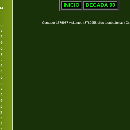
.)
Contador 1376957 visitantes (3769958 clics a subpáginas) Gr
96
97
98
99
00
01
02
03
04
05
06
07
08
09
10
11
12
13
14