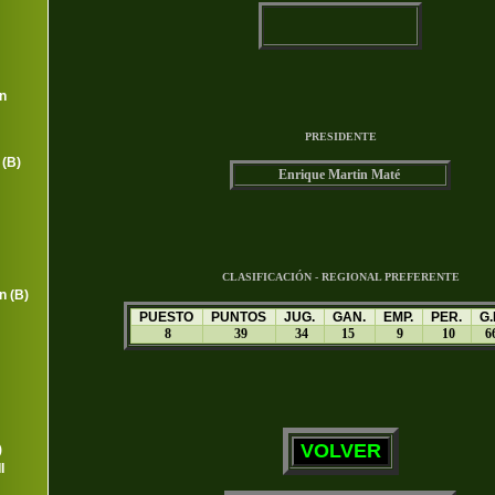
n
PRESIDENTE
(B)
Enrique Martin Maté
CLASIFICACIÓN - REGIONAL PREFERENTE
n (B)
PUESTO
PUNTOS
JUG.
GAN.
EMP.
PER.
G.
8
39
34
15
9
10
6
)
I