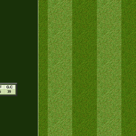
F
G.C
6
39