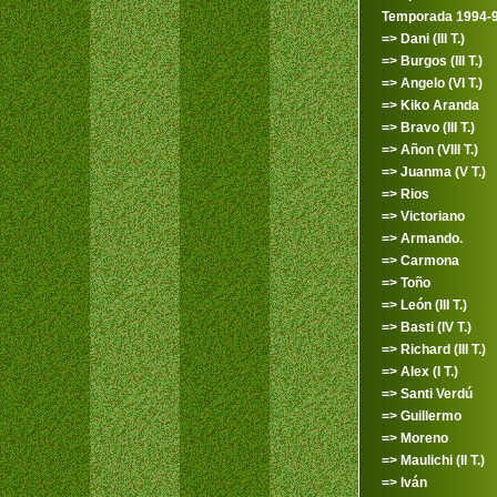
Temporada 1994-
=> Dani (III T.)
=> Burgos (III T.)
=> Angelo (VI T.)
=> Kiko Aranda
=> Bravo (III T.)
=> Añon (VIII T.)
=> Juanma (V T.)
=> Rios
=> Victoriano
=> Armando.
=> Carmona
=> Toño
=> León (III T.)
=> Basti (IV T.)
=> Richard (III T.)
=> Alex (I T.)
=> Santi Verdú
=> Guillermo
=> Moreno
=> Maulichi (II T.)
=> Iván