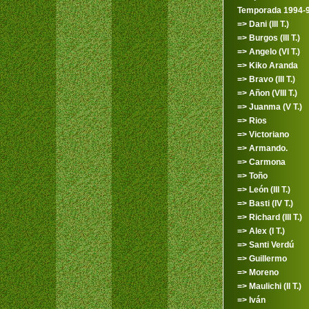
Temporada 1994-
=> Dani (III T.)
=> Burgos (III T.)
=> Angelo (VI T.)
=> Kiko Aranda
=> Bravo (III T.)
=> Añon (VIII T.)
=> Juanma (V T.)
=> Rios
=> Victoriano
=> Armando.
=> Carmona
=> Toño
=> León (III T.)
=> Basti (IV T.)
=> Richard (III T.)
=> Alex (I T.)
=> Santi Verdú
=> Guillermo
=> Moreno
=> Maulichi (II T.)
=> Iván