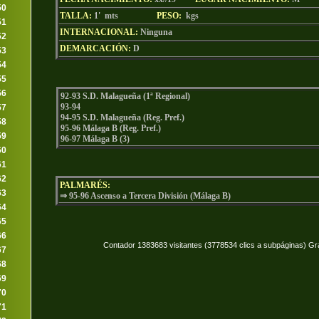
50
TALLA:
1' mts
PESO:
kgs
51
INTERNACIONAL:
Ninguna
52
DEMARCACIÓN:
D
53
54
55
56
92-93 S.D. Malagueña (1ª Regional)
93-94
57
94-95 S.D. Malagueña (Reg. Pref.)
58
95-96 Málaga B (Reg. Pref.)
59
96-97 Málaga B (3)
60
61
62
PALMARÉS:
63
⇒ 95-96 Ascenso a Tercera División (Málaga B)
64
65
66
Contador 1383683 visitantes (3778534 clics a subpáginas) Gr
67
68
69
70
71