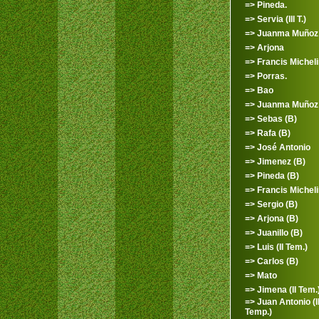
=> Pineda.
=> Servia (III T.)
=> Juanma Muñoz
=> Arjona
=> Francis Micheli
=> Porras.
=> Bao
=> Juanma Muñoz 
=> Sebas (B)
=> Rafa (B)
=> José Antonio
=> Jimenez (B)
=> Pineda (B)
=> Francis Micheli
=> Sergio (B)
=> Arjona (B)
=> Juanillo (B)
=> Luis (II Tem.)
=> Carlos (B)
=> Mato
=> Jimena (II Tem.
=> Juan Antonio (II
Temp.)