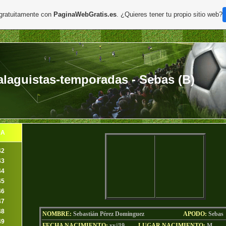
 gratuitamente con
PaginaWebGratis.es
. ¿Quieres tener tu propio sitio web?
laguistas-temporadas - Sebas (B)
DA
42
43
44
45
46
47
48
NOMBRE:
Sebastián Pérez Dominguez
AP
ODO
:
Sebas
49
FECHA NACIMIENTO:
xx//19
LU
GAR NACIMIENTO:
M