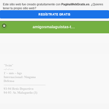
Este sitio web fue creado gratuitamente con
PaginaWebGratis.es
. ¿Quieres
tener tu propio sitio web?
REGÍSTRATE GRATIS
amigosmalaguistas-temporadas
"Iván"
--/--/----
1'-- mts -- kgs
Internacional: Ninguna
Defensa
-------------------------------------------
93-94 Betis Deportivo
94-95 At. Malagueño (3)