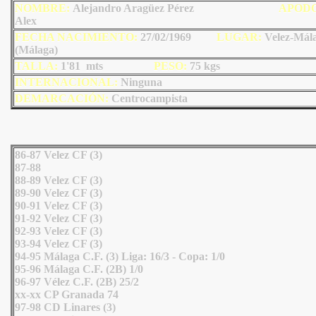
NOMBRE:
Alejandro Aragüez Pérez
AP
OD
Alex
FECHA NACIMIENTO:
27/02/1969
LUGAR:
Velez-Mál
(Málaga)
TALLA:
1'81 mts
PESO:
75
kgs
INTERNACIONAL:
Ninguna
DEMARCACIÓN:
Centrocampista
86-87 Velez CF (3)
87-88
88-89 Velez CF (3)
89-90 Velez CF (3)
90-91 Velez CF (3)
91-92 Velez CF (3)
92-93 Velez CF (3)
93-94 Velez CF (3)
94-95 Málaga C.F. (3) Liga: 16/3 - Copa: 1/0
95-96 Málaga C.F. (2B) 1/0
96-97 Vélez C.F. (2B) 25/2
xx-xx CP Granada 74
97-98 CD Linares (3)