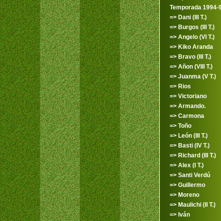
Temporada 1994-
=> Dani (III T.)
=> Burgos (III T.)
=> Angelo (VI T.)
=> Kiko Aranda
=> Bravo (III T.)
=> Añon (VIII T.)
=> Juanma (V T.)
=> Rios
=> Victoriano
=> Armando.
=> Carmona
=> Toño
=> León (III T.)
=> Basti (IV T.)
=> Richard (III T.)
=> Alex (I T.)
=> Santi Verdú
=> Guillermo
=> Moreno
=> Maulichi (II T.)
=> Iván