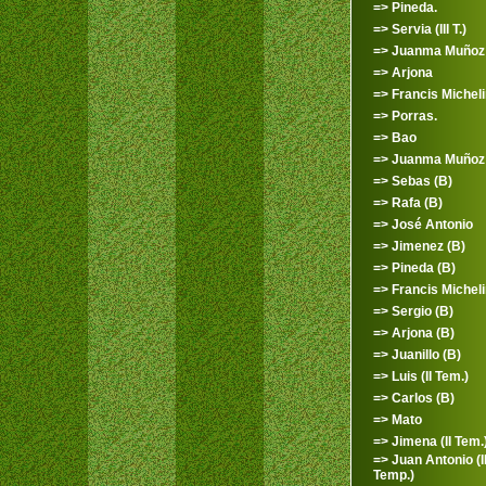
=> Pineda.
=> Servia (III T.)
=> Juanma Muñoz
=> Arjona
=> Francis Micheli
=> Porras.
=> Bao
=> Juanma Muñoz 
=> Sebas (B)
=> Rafa (B)
=> José Antonio
=> Jimenez (B)
=> Pineda (B)
=> Francis Micheli
=> Sergio (B)
=> Arjona (B)
=> Juanillo (B)
=> Luis (II Tem.)
=> Carlos (B)
=> Mato
=> Jimena (II Tem.
=> Juan Antonio (II
Temp.)