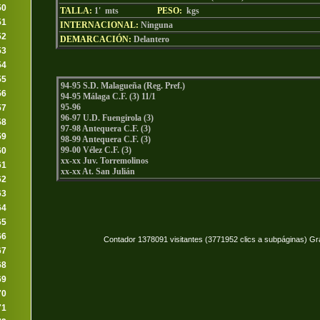
50
TALLA:
1' mts
PESO:
kgs
51
INTERNACIONAL:
Ninguna
52
DEMARCACIÓN:
Delantero
53
54
55
94-95 S.D. Malagueña (Reg. Pref.)
56
94-95 Málaga C.F. (3) 11/1
95-96
57
96-97 U.D. Fuengirola (3)
58
97-98 Antequera C.F. (3)
59
98-99 Antequera C.F. (3)
99-00 Vélez C.F. (3)
60
xx-xx Juv. Torremolinos
61
xx-xx At. San Julián
62
63
64
65
66
Contador 1378091 visitantes (3771952 clics a subpáginas) Gr
67
68
69
70
71