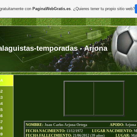
 gratuitamente con
PaginaWebGratis.es
. ¿Quieres tener tu propio sitio web?
laguistas-temporadas - Arjona
DA
42
43
44
45
46
47
NOMBRE:
Juan Carlos Arjona Ortega
AP
ODO
:
Arjona
48
FECHA NACIMIENTO:
13/12/1972
LUGAR NACIMIENTO:
M
49
FECHA FALLECIMIENTO:
21/06/2012 (39 años)
LUGAR:
Mál