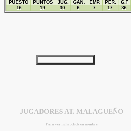
PUESTO
PUNTOS
JUG.
GAN.
EMP.
PER.
G.F
16
19
30
6
7
17
36
JUGADORES AT. MALAGUEÑO
Para ver ficha, click en nombre