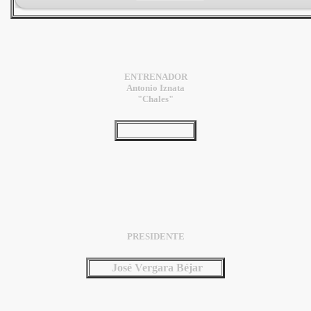
ENTRENADOR
Antonio Iznata
"Chales"
PRESIDENTE
José Vergara Béjar