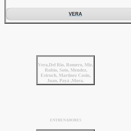
VERA
Vera,Del Rio, Romero, Mir,
Rubio, Soto, Mendez.
Estruch, Martinez Cosin,
Juan, Payá ,Mora.
ENTRENADORES