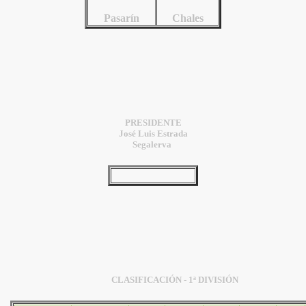
Pasarín
Chales
PRESIDENTE
José Luis Estrada
Segalerva
CLASIFICACIÓN - 1ª DIVISIÓN