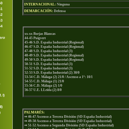
50
INTERNACIONAL:
Ninguna
51
DEMARCACIÓN:
Defensa
52
53
54
xx-xx Borjas Blancas
ero
44-45 Puigvert
45-46 S.D. España Industrial (Regional)
46-47 S.D. España Industrial (Regional)
47-48 S.D. España Industrial (3)
48-49 S.D. España Industrial (Regional)
49-50 S.D. España Industrial (Regional)
50-51 S.D. España Industrial (3)
51-52 S.D. España Industrial (3)
52-53 S.D. España Industrial (2) 30/0
53-54 C.D. Málaga (2) 21/0 / Ascenso a 1ª: 10/1
54-55 C.D. Málaga (1) 21/0
)
55-56 C.D. Málaga (2) 1/0
56-57 U.E. LLeida (2) 8/0
 I)
I)
PALMARÉS:
)
⇒ 46-47 Ascenso a Tercera División (SD España Industrial)
⇒ 49-50 Ascenso a Tercera División (SD España Industrial)
⇒ 51-52 Ascenso a Segunda División (SD España Industrial)