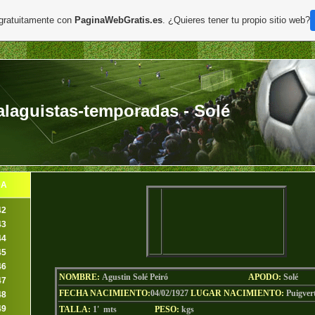
 gratuitamente con
PaginaWebGratis.es
. ¿Quieres tener tu propio sitio web?
laguistas-temporadas - Solé
DA
42
43
44
45
46
NOMBRE:
Agustin Solé Peiró
AP
ODO
:
Solé
47
FECHA NACIMIENTO:
04/02/1927
LU
GAR NACIMIENTO:
Puigvert
48
49
TALLA:
1' mts
PESO:
kgs