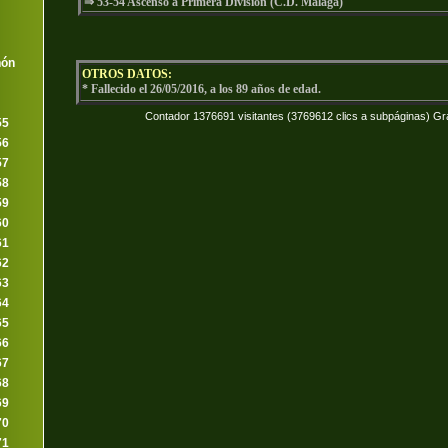
⇒ 53-54 Ascenso a Primera División (C.D. Málaga)
nón
OTROS DATOS:
* Fallecido el 26/05/2016, a los 89 años de edad.
Contador 1376691 visitantes (3769612 clics a subpáginas) Gr
55
56
57
58
59
60
61
62
63
64
65
66
67
68
69
70
71