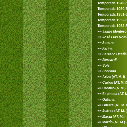
Temporada 1949-
Temporada 1950-
Temporada 1951-
Temporada 1952-
Temporada 1953-
=> Jaime Montero
=> José Luis Rom
=> Seoane
=> Fariña
=> Serrano Ocaña
=> Bernardi
=> Solé
=> Sobrado
=> Ariza (AT. M. I)
=> Carlos (AT. M. I
=> Castillo (A. M.)
=> Espinosa (AT. M.
=> Galiana
=> Guerra (AT. M. II
=> Juárez (AT. M. I
=> Maciá (AT. M.)
=> Martín (AT. M.)