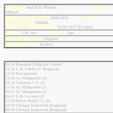
NOMBRE:
José Ruiz Milanés
AP
ODO
:
Milanés
FECHA NACIMIENTO:
10/02/1935
LU
GAR
NACIMIENTO:
Málaga
FECHA FALLECIMIENTO:
02-03-2017 (82 años)
TALLA:
1'68 mts
PESO:
kgs
INTERNACIONAL:
Ninguna
DEMARCACIÓN:
Portero
50-51 Rosaleda (Filial del Veleño)
51-52 C.D. Veleño (1ª Regional)
52-53 Desconocido
53-54 At. Malagueño (3)
54-55 Córdoba C.F. (3)
55-56 At. Malagueño (3)
56-57 At. Malagueño (3)
56-57 U.D. Levante (2)
57-58 Puerto Real C.F. (3)
58-59 Ubrique Industrial (Regional)
59-60 Ubrique Industrial (Regional)