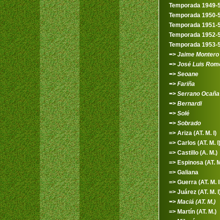
Temporada 1949-
Temporada 1950-
Temporada 1951-
Temporada 1952-
Temporada 1953-
=> Jaime Montero
=> José Luis Rom
=> Seoane
=> Fariña
=> Serrano Ocaña
=> Bernardi
=> Solé
=> Sobrado
=> Ariza (AT. M. I)
=> Carlos (AT. M. I
=> Castillo (A. M.)
=> Espinosa (AT. M.
=> Galiana
=> Guerra (AT. M. II
=> Juárez (AT. M. I
=> Maciá (AT. M.)
=> Martín (AT. M.)