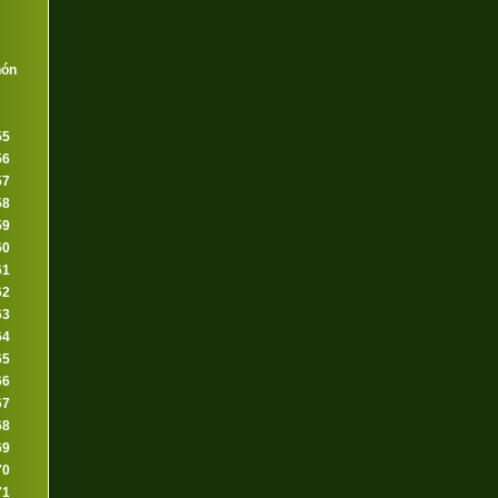
nón
55
56
57
58
59
60
61
62
63
64
65
66
67
68
69
70
71