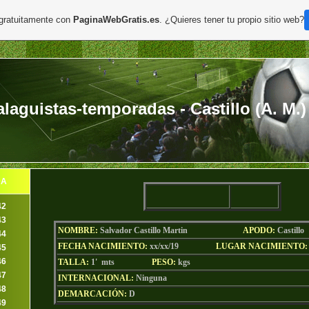
 gratuitamente con
PaginaWebGratis.es
. ¿Quieres tener tu propio sitio web?
aguistas-temporadas - Castillo (A. M.)
DA
42
43
NOMBRE:
Salvador Castillo Martin
AP
ODO
:
Castillo
44
FECHA NACIMIENTO:
xx/xx/19
LU
GAR NACIMIENTO
45
46
TALLA:
1' mts
PESO:
kgs
47
INTERNACIONAL:
Ninguna
48
DEMARCACIÓN:
D
49