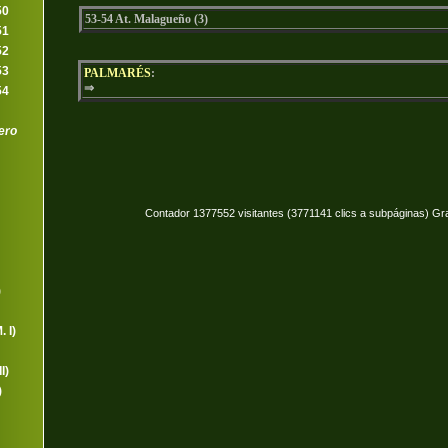
50
53-54 At. Malagueño (3)
51
52
53
PALMARÉS
:
⇒
54
ero
Contador 1377552 visitantes (3771141 clics a subpáginas) Gr
)
 I)
I)
)