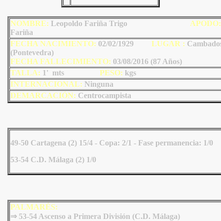
NOMBRE:
Leopoldo Fariña Trigo
AP
ODO
:
Fariña
FECHA NACIMIENTO:
02/02/1929
LU
GAR :
Cambado
(Pontevedra)
FECHA FALLECIMIENTO:
03/08/2016 (87 Años)
TALLA:
1' mts
PESO:
kgs
INTERNACIONAL:
Ninguna
DEMARCACIÓN:
Centrocampista
49-50 Cartagena (2) 15/4 - Copa: 2/1 - Fase permanencia: 1/0
53-54 C.D. Málaga (2) 1/0
PALMARÉS:
⇒ 53-54 Ascenso a Primera División (C.D. Málaga)