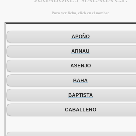
Para ver ficha, click en el nombre
APOÑO
ARNAU
ASENJO
BAHA
BAPTISTA
CABALLERO