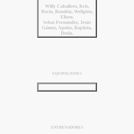
Willy Caballero, Kris,
Recio, Rondón, Weligtón,
Eliseu.
Sebas Fernández, Jesús
Gámez, Apoño, Baptista,
Duda.
EQUIPACIONES
ENTRENADORES