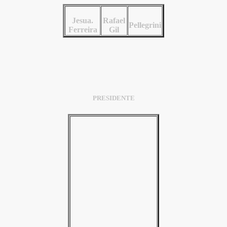
Jesua.
Rafael
Pellegrini
Ferreira
Gil
PRESIDENTE