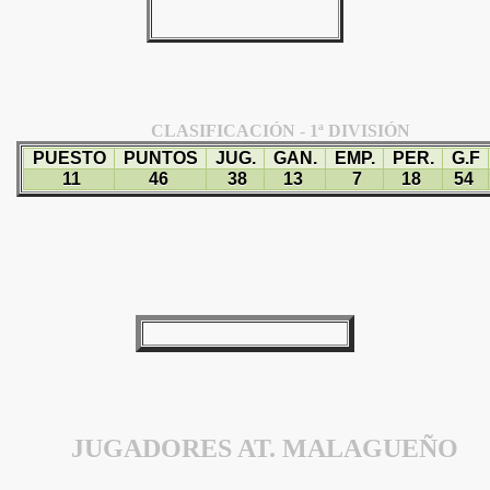
CLASIFICACIÓN - 1ª DIVISIÓN
PUESTO
PUNTOS
JUG.
GAN.
EMP.
PER.
G.F
11
46
38
13
7
18
54
JUGADORES AT. MALAGUEÑO