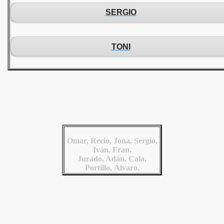
SERGIO
TONI
Omar, Recio, Jona, Sergio,
Iván, Fran.
Jurado, Adán, Cala,
Portillo, Álvaro.