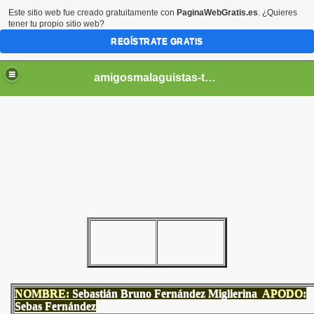
Este sitio web fue creado gratuitamente con
PaginaWebGratis.es
. ¿Quieres
tener tu propio sitio web?
REGÍSTRATE GRATIS
amigosmalaguistas-temporadas
NOMBRE:
Sebastián Bruno Fernández Miglierina
APODO
:
Sebas Fernández