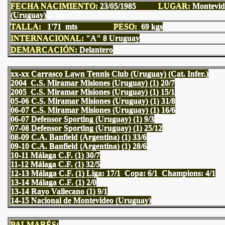
FECHA NACIMIENTO:
23
/05/1985
LUGAR:
Montevid
(Uruguay)
TALLA:
1'71 mts
PESO:
69 kgs
INTERNACIONAL:
"A" 8 Uruguay
DEMARCACIÓN:
Delantero
xx-xx Carrasco Lawn Tennis Club (Uruguay) (Cat. Infer.)
2004 C.S. Miramar Misiones (Uruguay) (1) 20/7
2005 C.S. Miramar Misiones (Uruguay) (1) 15/1
05-06 C.S. Miramar Misiones (Uruguay) (1) 31/8
06-07 C.S. Miramar Misiones (Uruguay) (1) 16/6
06-07 Defensor Sporting (Uruguay) (1) 9/3
07-08 Defensor Sporting (Uruguay) (1) 25/12
08-09 C.A. Banfield (Argentina) (1) 33/6
09-10 C.A. Banfield (Argentina) (1) 28/6
10-11 Málaga C.F. (1) 30/7
11-12 Málaga C.F. (1) 32/5
12-13 Málaga C.F. (1) Liga: 17/1 Copa: 6/1 Champions: 4/1
13-14 Málaga C.F. (1) 2/0
13-14 Rayo Vallecano (1) 9/1
14-15 Nacional de Montevideo (Uruguay)
PALMARÉS: