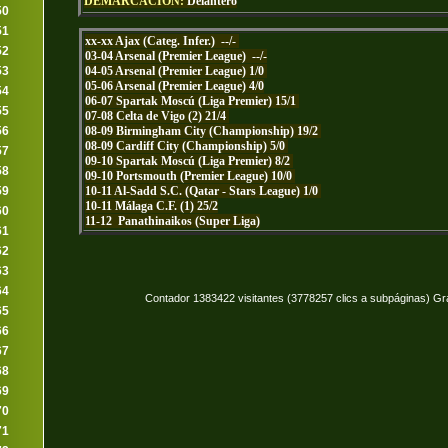
DEMARCACIÓN:
Delantero
50
51
xx-xx Ajax (Categ. Infer.) --/-
52
03-04 Arsenal (Premier League) --/-
04-05 Arsenal (Premier League) 1/0
53
05-06 Arsenal (Premier League) 4/0
54
06-07 Spartak Moscú (Liga Premier) 15/1
55
07-08 Celta de Vigo (2) 21/4
08-09 Birmingham City (Championship) 19/2
56
08-09 Cardiff City (Championship) 5/0
57
09-10 Spartak Moscú (Liga Premier) 8/2
58
09-10 Portsmouth (Premier League) 10/0
10-11 Al-Sadd S.C. (Qatar - Stars League) 1/0
59
10-11 Málaga C.F. (1) 25/2
60
11-12 Panathinaikos (Super Liga)
61
62
63
64
Contador 1383422 visitantes (3778257 clics a subpáginas) Gr
65
66
67
68
69
70
71