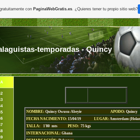
 gratuitamente con
PaginaWebGratis.es
. ¿Quieres tener tu propio sitio web?
laguistas-temporadas - Quincy
DA
42
43
44
NOMBRE:
Quincy Owusu-Abeyie
APODO
: Quincy
45
46
FECHA NACIMIENTO:
15
/04/19
LUGAR:
Amsterdam (Hola
47
TALLA:
1'80 mts
PESO:
75 kgs
48
INTERNACIONAL:
Ghana
49