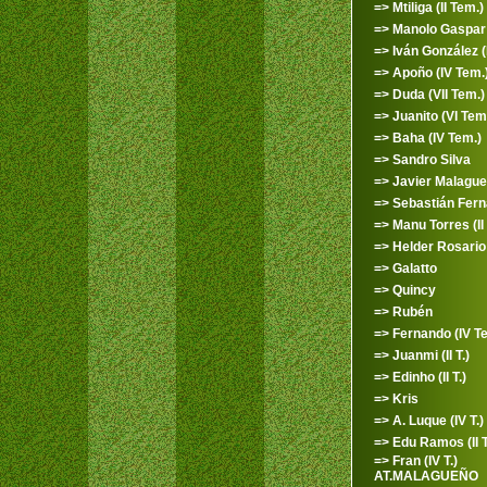
=> Mtiliga (II Tem.)
=> Manolo Gaspar (I
=> Iván González (II
=> Apoño (IV Tem.
=> Duda (VII Tem.)
=> Juanito (VI Tem
=> Baha (IV Tem.)
=> Sandro Silva
=> Javier Malagu
=> Sebastián Fer
=> Manu Torres (II 
=> Helder Rosario (
=> Galatto
=> Quincy
=> Rubén
=> Fernando (IV T
=> Juanmi (II T.)
=> Edinho (II T.)
=> Kris
=> A. Luque (IV T.)
=> Edu Ramos (II T
=> Fran (IV T.)
AT.MALAGUEÑO