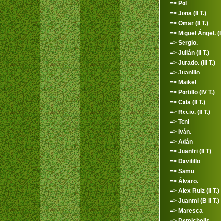
=> Pol
=> Jona (II T.)
=> Omar (II T.)
=> Miguel Ángel. (II
=> Sergio.
=> Julián (II T.)
=> Jurado. (III T.)
=> Juanillo
=> Maikel
=> Portillo (IV T.)
=> Cala (II T.)
=> Recio. (II T.)
=> Toni
=> Iván.
=> Adán
=> Juanfri (II T)
=> Davilillo
=> Samu
=> Álvaro.
=> Alex Ruiz (II T.)
=> Juanmi (B II T.)
=> Maresca
=> Demichelis