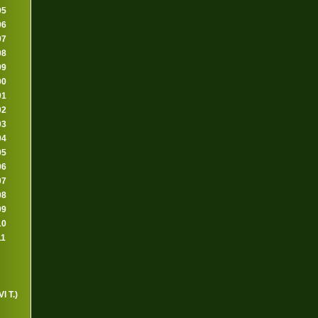
95
96
97
98
99
00
01
02
03
04
05
06
07
08
09
10
11
I T.)