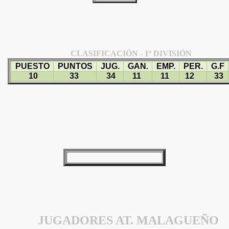
CLASIFICACIÓN - 1ª DIVISIÓN
PUESTO
PUNTOS
JUG.
GAN.
EMP.
PER.
G.F
10
33
34
11
11
12
33
JUGADORES AT. MALAGUEÑO