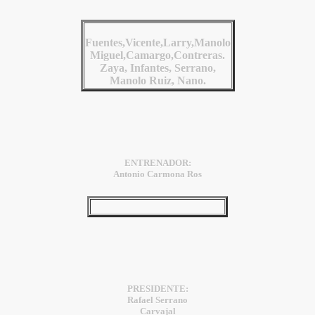
Fuentes,Vicente,Larry,Manolo
Miguel,Camargo,Contreras.
Zaya, Infantes, Serrano,
Manolo Ruiz, Nano.
ENTRENADOR:
Antonio Carmona Ros
PRESIDENTE:
Rafael Serrano
Carvajal