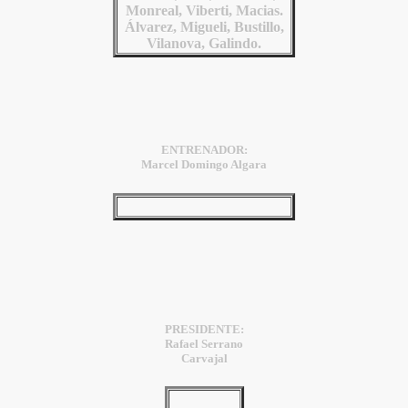
Monreal, Viberti, Macias.
Álvarez, Migueli, Bustillo,
Vilanova, Galindo.
ENTRENADOR:
Marcel Domingo Algara
PRESIDENTE:
Rafael Serrano
Carvajal