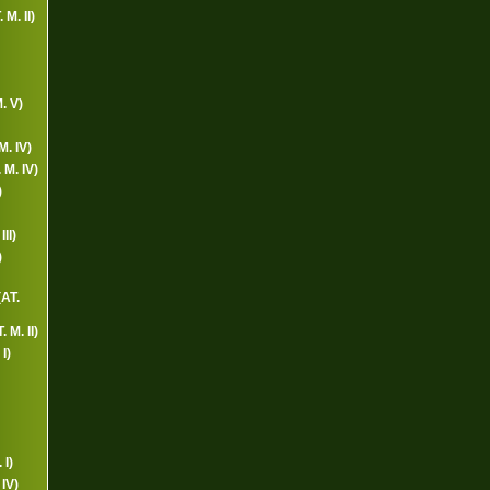
 M. II)
. V)
M. IV)
M. IV)
)
II)
)
(AT.
 M. II)
I)
 I)
IV)