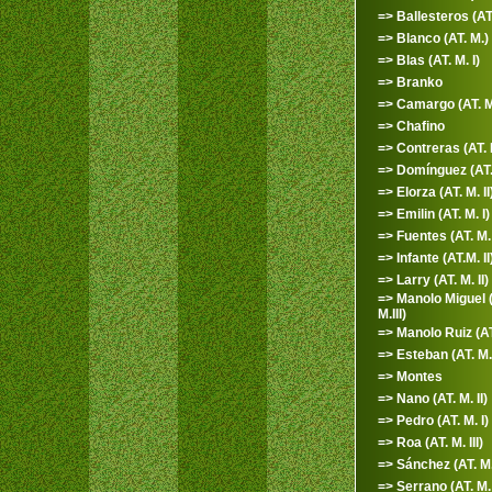
=> Ballesteros (AT.
=> Blanco (AT. M.)
=> Blas (AT. M. I)
=> Branko
=> Camargo (AT. M
=> Chafino
=> Contreras (AT. 
=> Domínguez (AT. 
=> Elorza (AT. M. II
=> Emilin (AT. M. I)
=> Fuentes (AT. M. I
=> Infante (AT.M. II
=> Larry (AT. M. II)
=> Manolo Miguel 
M.III)
=> Manolo Ruiz (AT.
=> Esteban (AT. M. 
=> Montes
=> Nano (AT. M. II)
=> Pedro (AT. M. I)
=> Roa (AT. M. III)
=> Sánchez (AT. M.
=> Serrano (AT. M. 