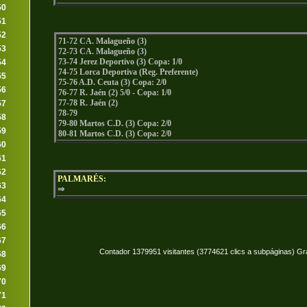
50
51
52
71-72 CA. Malagueño (3)
53
72-73 CA. Malagueño (3)
73-74 Jerez Deportivo (3) Copa: 1/0
54
74-75 Lorca Deportiva (Reg. Preferente)
55
75-76 A.D. Ceuta (3) Copa: 2/0
56
76-77 R. Jaén (2) 5/0 - Copa: 1/0
77-78 R. Jaén (2)
57
78-79
58
79-80 Martos C.D. (3) Copa: 2/0
59
80-81 Martos C.D. (3) Copa: 2/0
60
61
62
PALMARÉS:
63
⇒
64
65
66
67
Contador 1379951 visitantes (3774621 clics a subpáginas) Gr
68
69
70
71