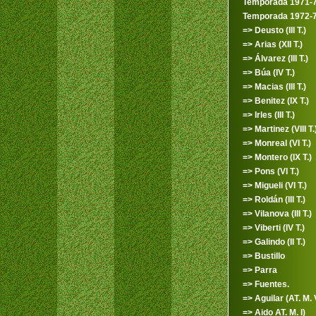
Temporada 1971-
Temporada 1972-
=> Deusto (III T.)
=> Arias (XII T.)
=> Álvarez (III T.)
=> Búa (IV T.)
=> Macias (III T.)
=> Benitez (IX T.)
=> Irles (III T.)
=> Martinez (VIII T.
=> Monreal (VI T.)
=> Montero (IX T.)
=> Pons (VI T.)
=> Migueli (VI T.)
=> Roldán (III T.)
=> Vilanova (III T.)
=> Viberti (IV T.)
=> Galindo (II T.)
=> Bustillo
=> Parra
=> Fuentes.
=> Aguilar (AT. M. 
=> Aido AT. M. I)