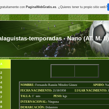
 gratuitamente con
PaginaWebGratis.es
. ¿Quieres tener tu propio sitio web?
aguistas-temporadas - Nano (AT. M. II)
DA
42
43
44
NOMBRE:
Fernando Ramón Méndez Gómez
AP
ODO
:
Na
45
FECHA NACIMIENTO:
21/10/1950
LU
GAR NACIMIENTO:
46
TALLA:
1' mts
PESO:
kgs
47
INTERNACIONAL:
Ninguna
48
49
DEMARCACIÓN:
Delantero