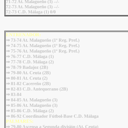
71-72 At. Malagueño (3) --/-
72-73 At. Malagueño (3) --/-
72-73 C.D. Málaga (1) 0/0
ENTRENADOR:
⇒ 73-74 At. Malagueño (1ª Reg. Pref.)
⇒ 74-75 At. Malagueño (1ª Reg. Pref.)
⇒ 75-76 At. Malagueño (1ª Reg. Pref.)
⇒ 76-77 C.D. Málaga (1)
⇒ 77-78 C.D. Málaga (2)
⇒ 78-79 Badajoz (2B)
⇒ 79-80 At. Ceuta (2B)
⇒ 80-81 At. Ceuta (2)
⇒ 81-82 Cacereño (2B)
⇒ 82-83 C.D. Antequerano (2B)
⇒ 83-84
⇒ 84-85 At. Malagueño (3)
⇒ 85-86 At. Malagueño (3)
⇒ 85-86 C.D. Málaga (2)
⇒ 86-92 Coordinador Fútbol-Base C.D. Málaga
PALMARÉS:
⇒ 79-80 Ascenso a Segunda división (At. Ceuta)