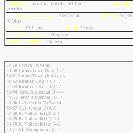
NOMBRE:
Jose Luis Fuentes del Pino
AP
ODO
:
Fuentes
FECHA NACIMIENTO:
28/07/1940
LU
GAR:
Algecir
(Cádiz)
TALLA:
1'81 mts
PESO:
75
kgs
INTERNACIONAL:
Ninguna
DEMARCACIÓN:
Portero
58-59 Utrera (Juvenil)
59-60 Luton Town (Ing/2) --/-
60-61 Luton Town (Ing/2) --/-
61-62 Kimber Utrera (3) --/-
62-63 Kimber Utrera (3) --/-
63-64 Jerez Industrial (3) --/-
64-65 Jerez Industrial (3) --/-
65-66 C.A. Ceuta (2) 24/-34
66-67 C.A. Ceuta (2) 8/-9
67-68 R. Valladolid (2) 2/-1
68-69 R. Valladolid (2) 2/-1
69-70 R. Valladolid (2) 5/-6
70-71 At. Malagueño (3) --/-