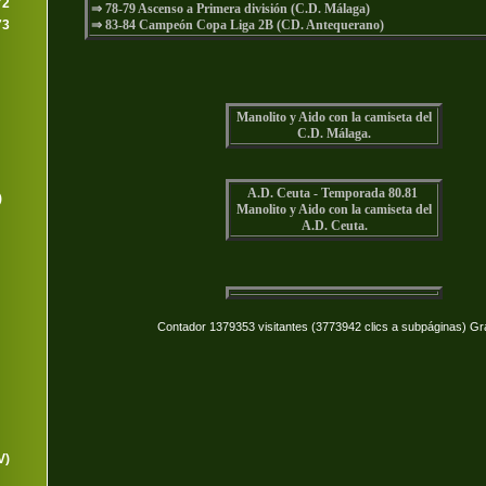
72
⇒ 78-79 Ascenso a Primera división (C.D. Málaga)
73
⇒
83-84 Campeón Copa Liga 2B (CD. Antequerano)
Manolito y Aido con la camiseta del
C.D. Málaga.
A.D. Ceuta - Temporada 80.81
)
Manolito y Aido con la camiseta del
A.D. Ceuta.
Contador 1379353 visitantes (3773942 clics a subpáginas) Gr
V)