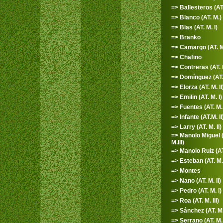
=> Ballesteros (AT.
=> Blanco (AT. M.)
=> Blas (AT. M. I)
=> Branko
=> Camargo (AT. M
=> Chafino
=> Contreras (AT. 
=> Domínguez (AT. 
=> Elorza (AT. M. II
=> Emilin (AT. M. I)
=> Fuentes (AT. M. I
=> Infante (AT.M. II
=> Larry (AT. M. II)
=> Manolo Miguel 
M.III)
=> Manolo Ruiz (AT.
=> Esteban (AT. M. 
=> Montes
=> Nano (AT. M. II)
=> Pedro (AT. M. I)
=> Roa (AT. M. III)
=> Sánchez (AT. M.
=> Serrano (AT. M. 