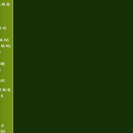
 M. II)
. V)
M. IV)
M. IV)
)
II)
)
(AT.
 M. II)
I)
 I)
IV)