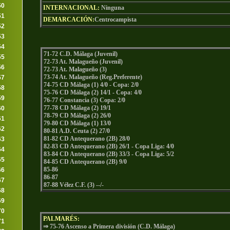
50
INTERNACIONAL:
Ninguna
51
DEMARCACIÓN:
Centrocampista
52
53
54
71-72 C.D. Málaga (Juvenil)
55
72-73 At. Malagueño (Juvenil)
56
72-73 At. Malagueño (3)
73-74 At. Malagueño (Reg.Preferente)
57
74-75 CD Málaga (1) 4/0 - Copa: 2/0
58
75-76 CD Málaga (2) 14/1 - Copa: 4/0
59
76-77 Constancia (3) Copa: 2/0
77-78 CD Málaga (2) 19/1
60
78-79 CD Málaga (2) 26/0
61
79-80 CD Málaga (1) 13/0
62
80-81 A.D. Ceuta (2) 27/0
81-82 CD Antequerano (2B) 28/0
63
82-83 CD Antequerano (2B) 26/1 - Copa Liga: 4/0
64
83-84 CD Antequerano (2B) 33/3 - Copa Liga: 5/2
65
84-85 CD Antequerano (2B) 9/0
85-86
66
86-87
67
87-88 Vélez C.F. (3) --/-
68
69
70
PALMARÉS:
71
⇒ 75-76 Ascenso a Primera división (C.D. Málaga)