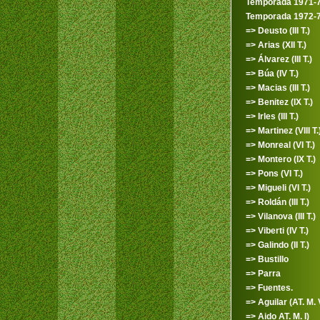
Temporada 1971-
Temporada 1972-
=> Deusto (III T.)
=> Arias (XII T.)
=> Álvarez (III T.)
=> Búa (IV T.)
=> Macias (III T.)
=> Benitez (IX T.)
=> Irles (III T.)
=> Martinez (VIII T.
=> Monreal (VI T.)
=> Montero (IX T.)
=> Pons (VI T.)
=> Migueli (VI T.)
=> Roldán (III T.)
=> Vilanova (III T.)
=> Viberti (IV T.)
=> Galindo (II T.)
=> Bustillo
=> Parra
=> Fuentes.
=> Aguilar (AT. M. 
=> Aido AT. M. I)