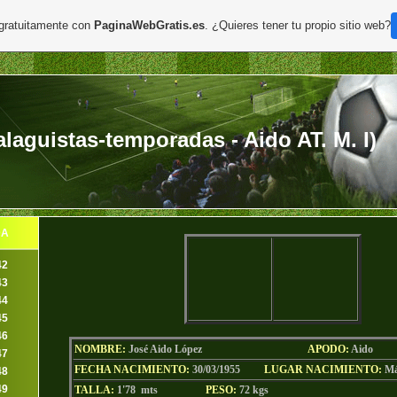
 gratuitamente con
PaginaWebGratis.es
. ¿Quieres tener tu propio sitio web?
aguistas-temporadas - Aido AT. M. I)
DA
42
43
44
45
46
NOMBRE:
José Aido López
AP
ODO
:
Aido
47
FECHA NACIMIENTO:
30/03/1955
LU
GAR NACIMIENTO:
Má
48
49
TALLA:
1'78 mts
PESO:
72
kgs