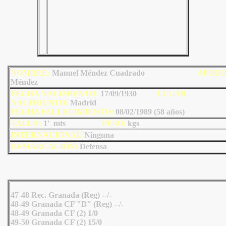
NOMBRE:
Manuel Méndez Cuadrado
AP
OD
Méndez
FECHA NACIMIENTO:
17/09/1930
LU
GAR
NACIMIENTO:
Madrid
FECHA FALLECIMIENTO:
08/02/1989 (58 años)
TALLA:
1' mts
PESO:
kgs
INTERNACIONAL:
Ninguna
DEMARCACIÓN:
Defensa
47-48 Rec. Granada (Reg) --/-
48-49 Granada CF "B" (Reg) --/-
48-49 Granada CF (2) 1/0
49-50 Granada CF (2) 15/0