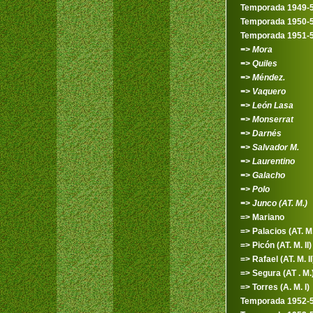
Temporada 1949-
Temporada 1950-
Temporada 1951-
=> Mora
=> Quiles
=> Méndez.
=> Vaquero
=> León Lasa
=> Monserrat
=> Darnés
=> Salvador M.
=> Laurentino
=> Galacho
=> Polo
=> Junco (AT. M.)
=> Mariano
=> Palacios (AT. M. 
=> Picón (AT. M. II)
=> Rafael (AT. M. II
=> Segura (AT . M.
=> Torres (A. M. I)
Temporada 1952-