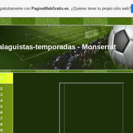
 gratuitamente con
PaginaWebGratis.es
. ¿Quieres tener tu propio sitio web?
laguistas-temporadas - Monserrat
DA
42
43
44
45
46
47
48
49