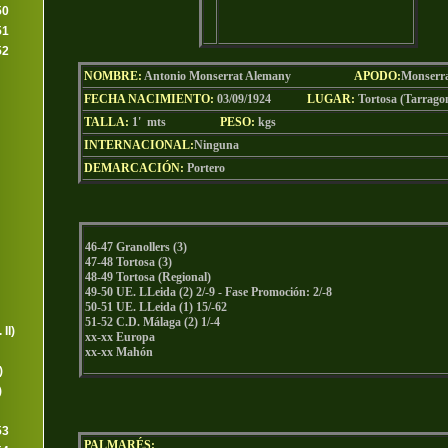
50
51
52
NOMBRE:
Antonio Monserrat Alemany
AP
ODO
:
Monserr
FECHA NACIMIENTO:
03/09/1924
LU
GAR:
Tortosa (Tarrago
TALLA:
1' mts
PESO:
kgs
INTERNACIONAL:
Ninguna
DEMARCACIÓN:
Portero
46-47 Granollers (3)
47-48 Tortosa
(3)
48-49 Tortosa (Regional)
49-50 UE. LLeida (2) 2/-9 - Fase Promoción: 2/-8
50-51 UE. LLeida (1) 15/-62
51-52 C.D. Málaga (2) 1/-4
II)
xx-xx Europa
xx-xx Mahón
)
)
53
PALMARÉS: