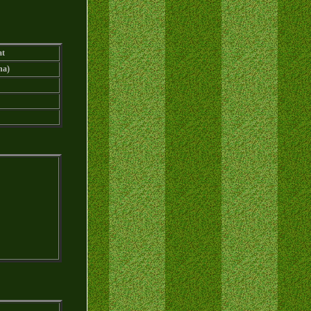
at
na)