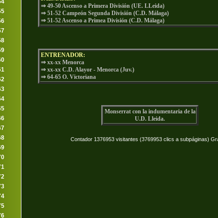
54
⇒ 49-50 Ascenso a Primera División (UE. LLeida)
55
⇒ 51-52 Campeón Segunda División (C.D. Málaga)
⇒
51-52 Ascenso a Primea División (C.D. Málaga)
56
57
58
59
ENTRENADOR:
60
⇒ xx-xx Menorca
61
⇒ xx-xx C.D. Alayor - Menorca (Juv.)
⇒ 64-65 O. Victoriana
62
63
64
65
Monserrat con la indumentaria de la
66
U.D. Lleida.
67
68
Contador 1376953 visitantes (3769953 clics a subpáginas) Gr
69
70
71
72
73
74
75
76