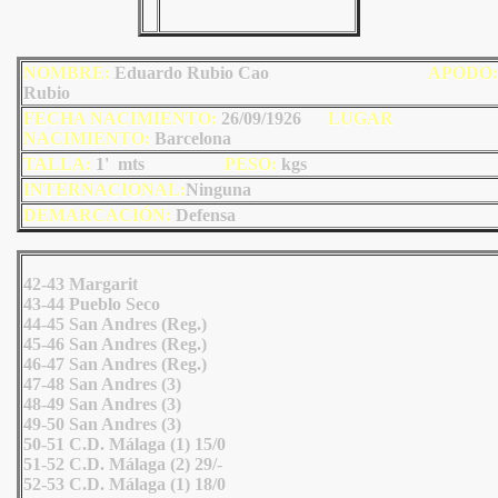
NOMBRE:
Eduardo Rubio Cao
AP
ODO
:
Rubio
FECHA NACIMIENTO:
26/09/1926
LU
GAR
NACIMIENTO:
Barcelona
TALLA:
1' mts
PESO:
kgs
INTERNACIONAL:
Ninguna
DEMARCACIÓN:
Defensa
42-43 Margarit
43-44 Pueblo Seco
44-45 San Andres (Reg.)
45-46 San Andres (Reg.)
46-47 San Andres (Reg.)
47-48 San Andres (3)
48-49 San Andres (3)
49-50 San Andres (3)
50-51 C.D. Málaga (1) 15/0
51-52 C.D. Málaga (2) 29/-
52-53 C.D. Málaga (1) 18/0