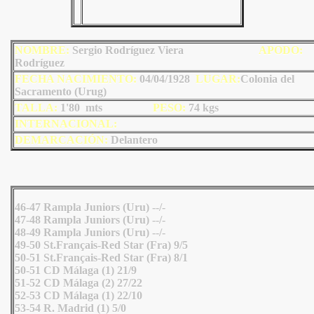
NOMBRE:
Sergio Rodríguez Viera
AP
ODO
:
Rodríguez
FECHA NACIMIENTO:
04/04/1928
LU
GAR:
Colonia del
Sacramento (Urug)
TALLA:
1'80 mts
PESO:
74
kgs
INTERNACIONAL:
DEMARCACIÓN:
Delantero
46-47 Rampla Juniors (Uru) --/-
47-48 Rampla Juniors (Uru) --/-
48-49 Rampla Juniors (Uru) --/-
49-50 St.Français-Red Star (Fra) 9/5
50-51 St.Français-Red Star (Fra) 8/1
50-51 CD Málaga (1) 21/9
51-52 CD Málaga (2) 27/22
52-53 CD Málaga (1) 22/10
53-54 R. Madrid (1) 5/0