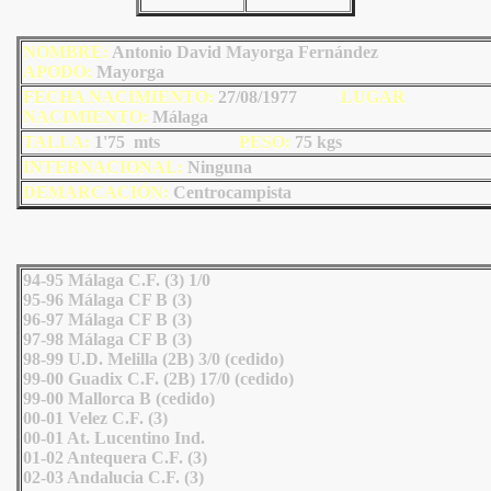
NOMBRE:
Antonio David Mayorga Fernández
AP
ODO
:
Mayorga
FECHA NACIMIENTO:
27/08/1977
LU
GAR
NACIMIENTO:
Málaga
TALLA:
1'75 mts
PESO:
75
kgs
INTERNACIONAL:
Ninguna
DEMARCACIÓN:
Centrocampista
94-95 Málaga C.F. (3) 1/0
95-96 Málaga CF B (3)
96-97 Málaga CF B (3)
97-98 Málaga CF B (3)
98-99 U.D. Melilla (2B) 3/0 (cedido)
99-00 Guadix C.F. (2B) 17/0 (cedido)
99-00 Mallorca B (cedido)
00-01 Velez C.F. (3)
00-01 At. Lucentino Ind.
01-02 Antequera C.F. (3)
02-03 Andalucia C.F. (3)