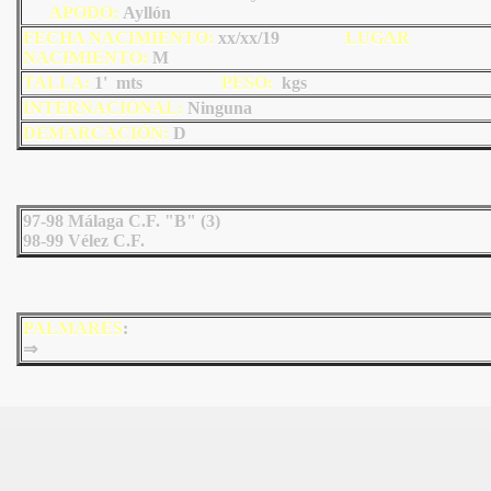
AP
ODO
:
Ayllón
FECHA NACIMIENTO:
xx/xx/19
LU
GAR
NACIMIENTO:
M
TALLA:
1' mts
PESO:
kgs
INTERNACIONAL:
Ninguna
DEMARCACIÓN:
D
97-98 Málaga C.F. "B" (3)
98-99 Vélez C.F.
PALMARÉS
:
⇒