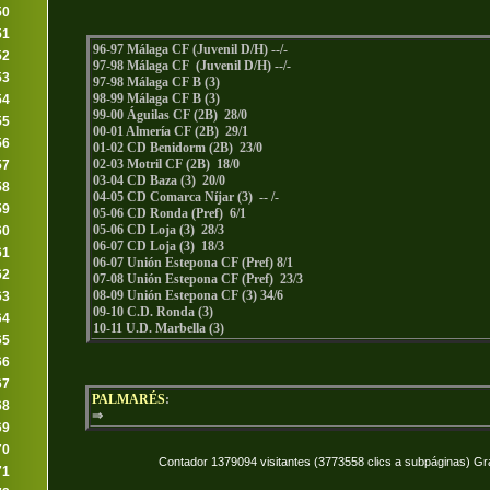
50
51
96-97 Málaga CF (Juvenil D/H) --/-
52
97-98 Málaga CF (Juvenil D/H) --/-
53
97-98 Málaga CF B (3)
98-99 Málaga CF B (3)
54
99-00 Águilas CF (2B) 28/0
55
00-01 Almería CF (2B) 29/1
56
01-02 CD Benidorm (2B) 23/0
02-03 Motril CF (2B) 18/0
57
03-04 CD Baza (3) 20/0
58
04-05 CD Comarca Níjar (3) -- /-
59
05-06 CD Ronda (Pref) 6/1
05-06 CD Loja (3) 28/3
60
06-07 CD Loja (3) 18/3
61
06-07 Unión Estepona CF (Pref) 8/1
62
07-08 Unión Estepona CF (Pref) 23/3
08-09 Unión Estepona CF (3) 34/6
63
09-10 C.D. Ronda (3)
64
10-11 U.D. Marbella (3)
65
66
67
PALMARÉS
:
68
⇒
69
70
Contador 1379094 visitantes (3773558 clics a subpáginas) Gr
71