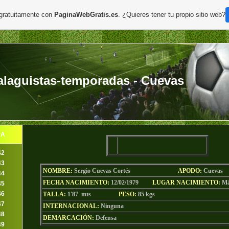
 gratuitamente con
PaginaWebGratis.es
. ¿Quieres tener tu propio sitio web?
laguistas-temporadas - Cuevas
DA
42
43
NOMBRE:
Sergio Cuevas Cortés
AP
ODO
:
Cuevas
44
FECHA NACIMIENTO:
12/02/1979
LU
GAR NACIMIENTO:
Má
45
46
TALLA:
1'87 mts
PESO:
85
kgs
47
INTERNACIONAL:
Ninguna
48
DEMARCACIÓN:
Defensa
49