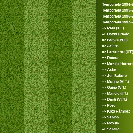
Temporada 1994-
Temporada 1995-
Temporada 1996-
Temporada 1997-
=> Rafa (II T.)
=> David Criado
=> Bravo (VI T.)
=> Artero
=> Larrainzar (II T.
=> Roteta
=> Manolo Herrero (
=> Axier
=> Jon Bakero
=> Merino (VI T.)
=> Quino (V T.)
=> Manolo (II T.)
=> Basti (VII T.)
=> Pozo
=> Kiko Rámirez
=> Sabino
=> Movilla
=> Sandro