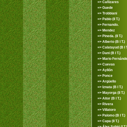
=> Cañizares
=> Guede
=> Trobbiani
=> Pablo (II T.)
=> Fernando.
=> Mendez
=> Pineda. (II T.)
=> Alberto (B I T.)
=> Calatayud (B I T
=> Dani (B I T.)
=> Mario Fernánd
=> Cuevas
=> Ayllón
=> Ponce
=> Argüello
=> Iznata (B I T.)
=> Mayorga (II T.)
=> Aitor (B I T.)
=> Rivera
=> Villatoro
=> Palomo (B I T.)
=> Capa (II T.)
=> Álex Subiri (I T.