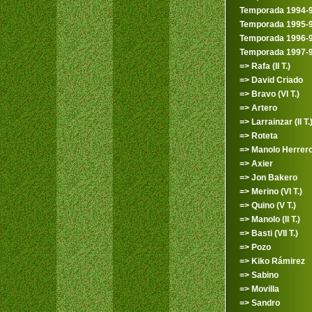
Temporada 1994-
Temporada 1995-
Temporada 1996-
Temporada 1997-
=> Rafa (II T.)
=> David Criado
=> Bravo (VI T.)
=> Artero
=> Larrainzar (II T.
=> Roteta
=> Manolo Herrero (
=> Axier
=> Jon Bakero
=> Merino (VI T.)
=> Quino (V T.)
=> Manolo (II T.)
=> Basti (VII T.)
=> Pozo
=> Kiko Rámirez
=> Sabino
=> Movilla
=> Sandro