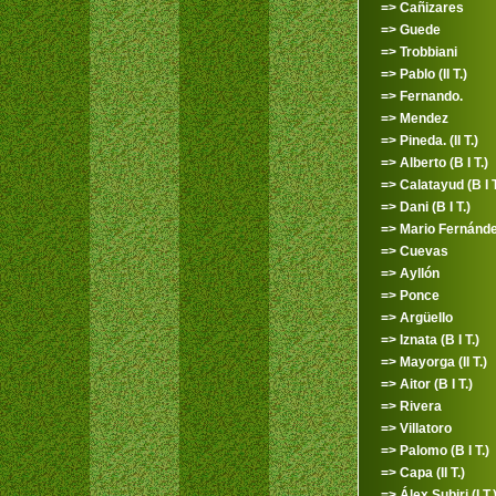
=> Cañizares
=> Guede
=> Trobbiani
=> Pablo (II T.)
=> Fernando.
=> Mendez
=> Pineda. (II T.)
=> Alberto (B I T.)
=> Calatayud (B I T
=> Dani (B I T.)
=> Mario Fernánd
=> Cuevas
=> Ayllón
=> Ponce
=> Argüello
=> Iznata (B I T.)
=> Mayorga (II T.)
=> Aitor (B I T.)
=> Rivera
=> Villatoro
=> Palomo (B I T.)
=> Capa (II T.)
=> Álex Subiri (I T.