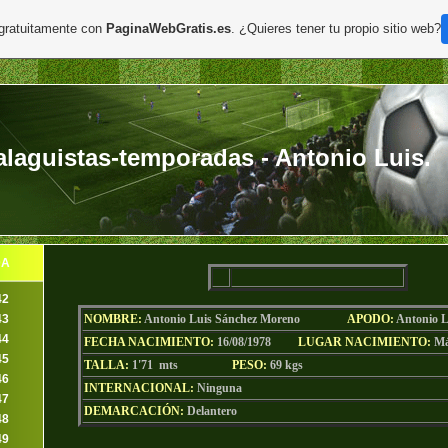
 gratuitamente con
PaginaWebGratis.es
. ¿Quieres tener tu propio sitio web?
aguistas-temporadas - Antonio Luis.
DA
42
43
NOMBRE:
Antonio Luis Sánchez Moreno
AP
ODO
:
Antonio L
44
FECHA NACIMIENTO:
16/08/1978
LU
GAR NACIMIENTO:
Má
45
TALLA:
1'71 mts
PESO:
69
kgs
46
INTERNACIONAL:
Ninguna
47
DEMARCACIÓN:
Delantero
48
49