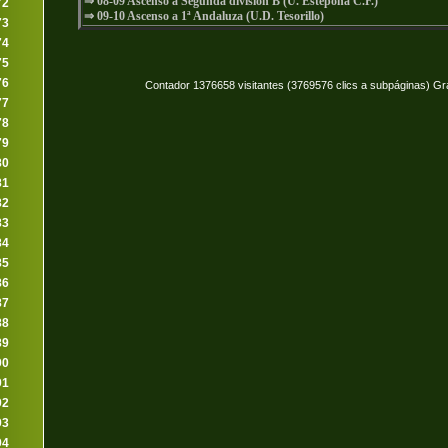
⇒ 08-09 Ascenso a Segunda división B (U. Estepona C.F.)
72
⇒ 09-10 Ascenso a 1ª Andaluza (U.D. Tesorillo)
73
74
75
76
Contador 1376658 visitantes (3769576 clics a subpáginas) Gr
77
78
79
80
81
82
83
84
85
86
87
88
89
90
91
92
93
94