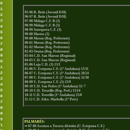
50
51
95-96 R. Betis (Juvenil D/H)
52
96-97 R. Betis (Juvenil D/H)
53
97-98 Málaga C.F. B (3)
98-99 Málaga C.F. B (3)
54
98-99 Antequera C.F. (3)
55
99-00 Martos (3)
56
99-00 Moron (Reg. Preferente)
00-01 Moron (Reg. Preferente)
57
01-02 Moron (Reg. Preferente)
58
02-03 Osuna (Reg. Preferente)
59
03-04 C.D. San Marcos (Regional)
04-05 C.D. San Marcos (Regional)
60
05-06 Loja C.D. (3) 13/1
61
05-06 U. Estepona C.F. (1ª Andaluza) 15/11
62
06-07 U. Estepona C.F. (1ª Andaluza) 28/24
07-08 U. Estepona C.F. (1ª Andaluza) 32/30
63
08-09 U. Estepona C.F. (3) 25/9
64
09-10 U.D. San Pedro (1ª Andaluza) 11/ 7
65
09-10 U.D. Tesorillo (Reg. Pref.) 15/14
10-11 U.D. Tesorillo (1ª Andaluza) 25/8
66
11-12 C.D. Atlco. Marbella (1ª Prov)
67
68
69
70
PALMARÉS
:
71
⇒ 07-08 Ascenso a Tercera división (U. Estepona C.F.)