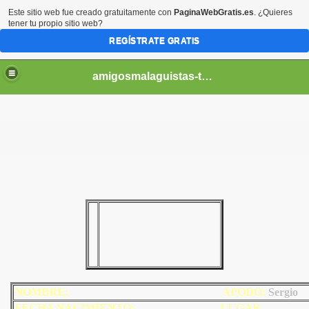
Este sitio web fue creado gratuitamente con
PaginaWebGratis.es
. ¿Quieres
tener tu propio sitio web?
REGÍSTRATE GRATIS
amigosmalaguistas-temporadas
NOMBRE:
AP
ODO
:
Sergio
FECHA NACIMIENTO:
LU
GAR