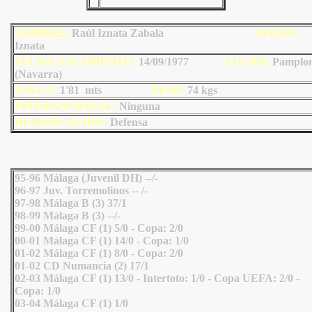
NOMBRE:
Raúl Iznata Zabala
AP
ODO
:
Iznata
FECHA NACIMIENTO:
14/09/1977
LU
GAR:
Pamplo
(Navarra)
TALLA:
1'81 mts
PESO:
74
kgs
INTERNACIONAL:
Ninguna
DEMARCACIÓN:
Defensa
95-96 Málaga (Juvenil DH) --/-
96-97 Juv. Torremolinos -- /-
97-98 Málaga B (3) 37/1
98-99 Málaga B (3) --/-
99-00 Málaga CF (1) 5/0 - Copa: 2/0
00-01 Málaga CF (1) 14/0 - Copa: 1/0
01-02 Málaga CF (1) 8/0 - Copa: 2/0
01-02 CD Numancia (2) 17/1
02-03 Málaga CF (1) 13/0 - Intertoto: 1/0 - Copa UEFA: 2/0 -
Copa: 1/0
03-04 Málaga CF (1) 1/0