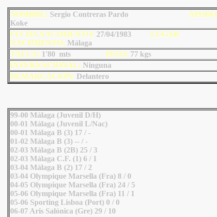
NOMBRE:
Sergio Contreras Pardo
AP
ODO
Koke
FECHA NACIMIENTO:
27/04/1983
LUGAR
NACIMIENTO:
Málaga
TALLA:
1'80 mts
PESO:
77
kgs
INTERNACIONAL:
Ninguna
DEMARCACIÓN:
Delantero
99-00 Málaga (Juvenil D/H)
00-01 Málaga (Juvenil L/Nac)
00-01 Málaga B (3) 17 / -
01-02 Málaga B (3) -- / -
02-03 Málaga B (2B) 25 / 3
02-03 Málaga C.F. (1) 6 / 1
03-04 Málaga B (2) 17 / 2
03-04 Olympique Marsella (Fra) 8 / 0
04-05 Olympique Marsella (Fra) 24 / 5
05-06 Olympique Marsella (Fra) 11 / 1
05-06 Sporting Lisboa (Port) 0 / 0
06-07 Aris Salónica (Gre) 29 / 10