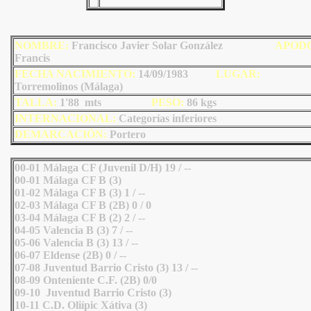
NOMBRE:
Francisco Javier Solar González
AP
OD
Francis
FECHA NACIMIENTO:
14/09/1983
LUGAR:
Torremolinos (Málaga)
TALLA:
1'88 mts
PESO:
86
kgs
INTERNACIONAL:
Categorías inferiores
DEMARCACIÓN:
Portero
00-01 Málaga CF (Juvenil D/H) 19 / --
00-01 Málaga CF B (3)
01-02 Málaga CF B (3) 1 / --
02-03 Málaga CF B (2B) 0 / 0
03-04 Málaga CF B (2) 2 / --
04-05 Valencia B (3) 7 / --
05-06 Valencia B (3) 13 / --
06-07 Eldense (2B) 0 / --
07-08 Juventud Barrio Cristo (3) 13 / --
08-09 Onteniente C.F. (2B) 0/0
09-10 Juventud Barrio Cristo (3)
10-11 C.D. Oliípic Xátiva (3)