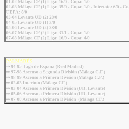
01-02 Málaga CF (1) Liga: 16/0 - Copa: 1/0
02-03 Málaga CF (1) Liga: 35/0 - Copa: 1/0 - Intertoto: 6/0 - C
UEFA: 8/0
03-04 Levante UD (2) 28/0
04-05 Levante UD (1) 3/0
05-06 Levante UD (2) 28/0
06-07 Málaga CF (2) Liga: 31/1 - Copa: 1/0
07-08 Málaga CF (2) Liga: 16/0 - Copa: 4/0
PALMARÉS
⇒
94-95 Liga de España (Real Madrid)
⇒ 97-98 Ascenso a Segunda División (Málaga C.F.)
⇒ 98-99 Ascenso a Primera División (Málaga C.F.)
⇒ 02-03 Intertoto (Málaga CF.)
⇒ 03-04 Ascenso a Primera División (UD. Levante)
⇒ 05-06 Ascenso a Primera División (UD. Levante)
⇒ 07-08 Ascenso a Primera División (Málaga CF.)