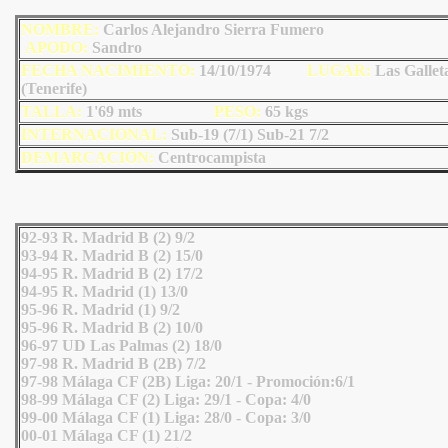
NOMBRE:
Carlos Alejandro Sierra Fumero
AP
ODO
:
Sandro
FECHA NACIMIENTO:
14/10/1974
L
U
GAR:
Las Gallet
(Tenerife)
TALLA:
1'69 mts
PESO:
65
kgs
INTERNACIONAL:
Sub-19 (7/1) Sub-21 7/2
DEMARCACIÓN:
Centrocampista
92-93 R. Madrid B (2) 9/2
93-94 R. Madrid B (2) 15/0
94-95 R. Madrid B (2) 17/2
94-95 R. Madrid (1) 13/0
95-96 R. Madrid (1) 9/2
95-96 R. Madrid B (2) 10/0
96-97 UD Las Palmas (2) 18/0
97-98 R. Madrid B (2B) 7/2
97-98 Málaga CF (2B) Liga: 20/1 - Promoción:6/1
98-99 Málaga CF (2) Liga: 29/1 - Copa: 4/0
99-00 Málaga CF (1) Liga: 28/0 - Copa: 3/0
00-01 Málaga CF (1) 21/2