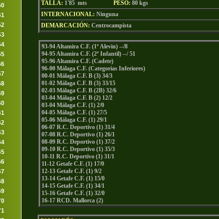
TALLA:
1'85 mts
PESO:
80
kgs
50
INTERNACIONAL:
Ninguna
51
52
DEMARCACIÓN:
Centrocampista
53
54
93-94 Altamira C.F. (1ª Alevin) --/8
94-95 Altamira C.F. (2ª Infantil) --/ 51
55
95-96 Altamira C.F. (Cadete)
56
96-00 Málaga C.F. (Categorias Inferiores)
57
00-01 Málaga C.F. B (3) 34/3
01-02 Málaga C.F. B (3) 33/15
58
02-03 Málaga C.F. B (2B) 32/6
59
03-04 Málaga C.F. B (2) 12/2
60
03-04 Málaga C.F. (1) 2/0
04-05 Málaga C.F. (1) 27/5
61
05-06 Málaga C.F. (1) 29/1
62
06-07 R.C. Deportivo (1) 31/4
63
07-08 R.C. Deportivo (1) 26/1
08-09 R.C. Deportivo (1) 37/2
64
09-10 R.C. Deportivo (1) 35/3
65
10-11 R.C. Deportivo (1) 31/1
66
11-12 Getafe C.F. (1) 17/0
12-13 Getafe C.F. (1) 9/2
67
13-14 Getafe C.F. (1) 15/0
68
14-15 Getafe C.F. (1) 34/1
69
15-16 Getafe C.F. (1) 32/0
16-17 RCD. Mallorca (2)
70
71