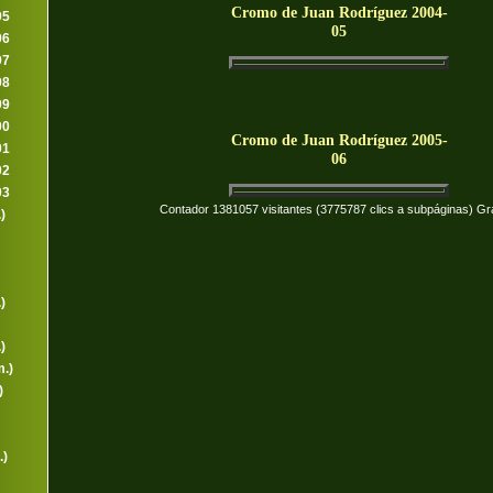
Cromo de Juan Rodríguez 2004-
95
05
96
97
98
99
00
Cromo de Juan Rodríguez 2005-
01
06
02
03
Contador 1381057 visitantes (3775787 clics a subpáginas) Gr
)
)
)
.)
)
.)