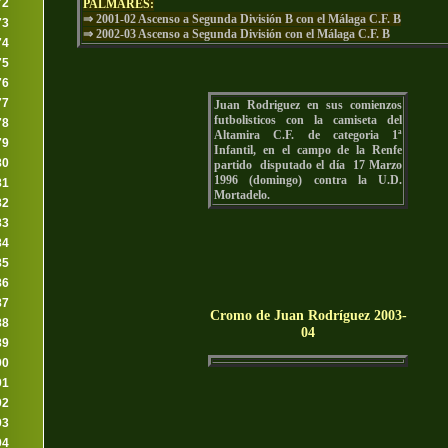
72
PALMARÉS:
⇒ 2001-02 Ascenso a Segunda División B con el Málaga C.F. B
73
⇒ 2002-03 Ascenso a Segunda División con el Málaga C.F. B
74
75
76
77
Juan Rodriguez en sus comienzos
futbolisticos con la camiseta del
78
Altamira C.F. de categoria 1ª
79
Infantil, en el campo de la Renfe
80
partido disputado el día 17 Marzo
1996 (domingo) contra la U.D.
81
Mortadelo.
82
83
84
85
86
87
Cromo de Juan Rodríguez 2003-
88
04
89
90
91
92
93
94