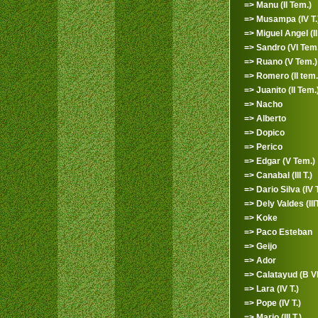
=> Manu (II Tem.)
=> Musampa (IV T.
=> Miguel Angel (II 
=> Sandro (VI Tem.
=> Ruano (V Tem.)
=> Romero (II tem.
=> Juanito (II Tem.
=> Nacho
=> Alberto
=> Dopico
=> Perico
=> Edgar (V Tem.)
=> Canabal (III T.)
=> Dario Silva (IV T
=> Dely Valdes (IIIT
=> Koke
=> Paco Esteban
=> Geijo
=> Ador
=> Calatayud (B VI 
=> Lara (IV T.)
=> Pope (IV T.)
=> Mario (III T.)