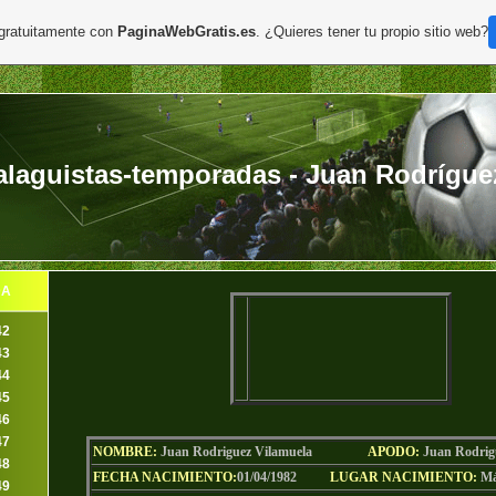
 gratuitamente con
PaginaWebGratis.es
. ¿Quieres tener tu propio sitio web?
aguistas-temporadas - Juan Rodríguez 
DA
42
43
44
45
46
47
NOMBRE:
Juan Rodriguez Vilamuela
AP
ODO
:
Juan Rodrig
48
FECHA NACIMIENTO:
01/04/1982
LUGAR NACIMIENTO:
Má
49