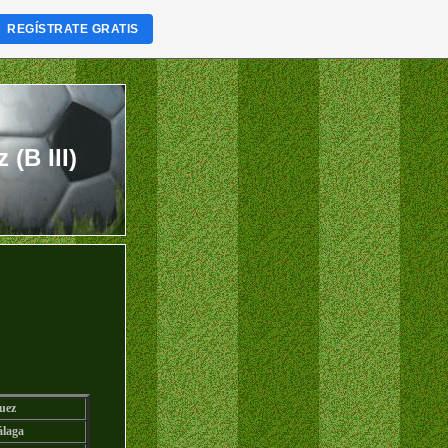
REGÍSTRATE GRATIS
(B III)
uez
laga