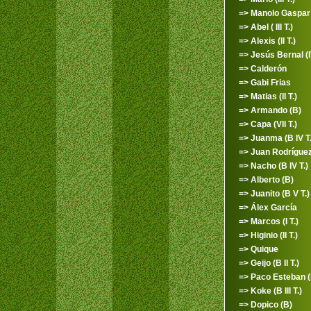
=> Manolo Gaspar (
=> Abel ( III T.)
=> Alexis (II T.)
=> Jesús Bernal (I
=> Calderón
=> Gabi Frias
=> Matias (II T.)
=> Armando (B)
=> Capa (VII T.)
=> Juanma (B IV T.
=> Juan Rodríguez 
=> Nacho (B IV T.)
=> Alberto (B)
=> Juanito (B V T.)
=> Álex García
=> Marcos (I T.)
=> Higinio (II T.)
=> Quique
=> Geijo (B II T.)
=> Paco Esteban (
=> Koke (B III T.)
=> Dopico (B)