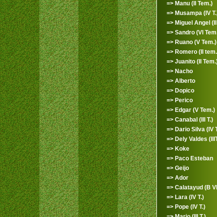
=> Manu (II Tem.)
=> Musampa (IV T.
=> Miguel Angel (II 
=> Sandro (VI Tem.
=> Ruano (V Tem.)
=> Romero (II tem.
=> Juanito (II Tem.
=> Nacho
=> Alberto
=> Dopico
=> Perico
=> Edgar (V Tem.)
=> Canabal (III T.)
=> Dario Silva (IV T
=> Dely Valdes (IIIT
=> Koke
=> Paco Esteban
=> Geijo
=> Ador
=> Calatayud (B VI 
=> Lara (IV T.)
=> Pope (IV T.)
=> Mario (III T.)