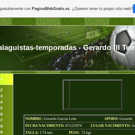
 gratuitamente con
PaginaWebGratis.es
. ¿Quieres tener tu propio sitio web?
aguistas-temporadas - Gerardo (II Tem
DA
42
43
44
45
46
NOMBRE:
Gerardo García León
AP
ODO
:
Gerardo
47
FECHA NACIMIENTO:
07/12/1974
LU
GAR NACIMIENTO:
Se
48
49
TALLA:
1'74 mts
PESO:
72
kgs