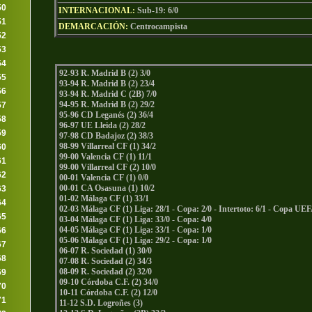
50
INTERNACIONAL:
Sub-19: 6/0
51
DEMARCACIÓN:
Centrocampista
52
53
54
92-93 R. Madrid B (2) 3/0
55
93-94 R. Madrid B (2) 23/4
56
93-94 R. Madrid C (2B) 7/0
94-95 R. Madrid B (2) 29/2
57
95-96 CD Leganés (2) 36/4
58
96-97 UE Lleida (2) 28/2
59
97-98 CD Badajoz (2) 38/3
98-99 Villarreal CF (1) 34/2
60
99-00 Valencia CF (1) 11/1
61
99-00 Villarreal CF (2) 10/0
62
00-01 Valencia CF (1) 0/0
00-01 CA Osasuna (1) 10/2
63
01-02 Málaga CF (1) 33/1
64
02-03 Málaga CF (1) Liga: 28/1 - Copa: 2/0 - Intertoto: 6/1 - Copa UEF
65
03-04 Málaga CF (1) Liga: 33/0 - Copa: 4/0
04-05 Málaga CF (1) Liga: 33/1 - Copa: 1/0
66
05-06 Málaga CF (1) Liga: 29/2 - Copa: 1/0
67
06-07 R. Sociedad (1) 30/0
68
07-08 R. Sociedad (2) 34/3
08-09 R. Sociedad (2) 32/0
69
09-10 Córdoba C.F. (2) 34/0
70
10-11 Córdoba C.F. (2) 12/0
71
11-12 S.D. Logroñes (3)