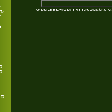
)
Contador 1383531 visitantes (3778373 clics a subpáginas) Gr
T.)
)
)
)
.)
.)
T.)