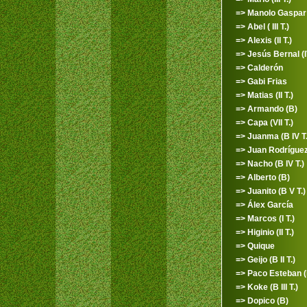
=> Manolo Gaspar (
=> Abel ( III T.)
=> Alexis (II T.)
=> Jesús Bernal (I
=> Calderón
=> Gabi Frias
=> Matias (II T.)
=> Armando (B)
=> Capa (VII T.)
=> Juanma (B IV T.
=> Juan Rodríguez 
=> Nacho (B IV T.)
=> Alberto (B)
=> Juanito (B V T.)
=> Álex García
=> Marcos (I T.)
=> Higinio (II T.)
=> Quique
=> Geijo (B II T.)
=> Paco Esteban (
=> Koke (B III T.)
=> Dopico (B)