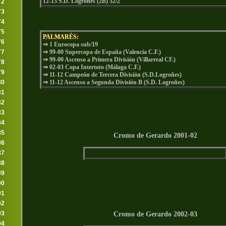
12-13 S.D. Logroñes (2B) 32/2
72
73
74
75
PALMARÉS:
76
⇒ 1 Eurocopa sub/19
77
⇒ 99-00 Supercopa de España (Valencia C.F.)
⇒ 99-00 Ascenso a Primera División (Villarreal CF.)
78
⇒ 02-03 Copa Intertoto (Málaga C.F.)
79
⇒ 11-12 Campeón de Tercera División (S.D.Logroñes)
80
⇒ 11-12 Ascenso a Segunda División B (S.D. Logroñes)
81
82
83
84
85
Cromo de Gerardo 2001-02
86
87
88
89
90
91
92
93
Cromo de Gerardo 2002-03
94