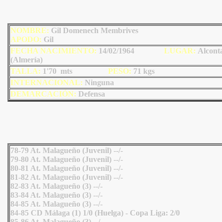
NOMBRE:
Gil Domenech Membrives
AP
ODO
:
Gil
FECHA NACIMIENTO:
14/02/1964
LU
GAR:
Alcont
(Almería)
TALLA:
1'70 mts
PESO:
71
kgs
INTERNACIONAL:
Ninguna
DEMARCACIÓN:
Defensa
78-79 At. Malagueño (Juvenil) --/-
79-80 At. Malagueño (Juvenil) --/-
80-81 At. Malagueño (Juvenil) --/-
81-82 At. Malagueño (Juvenil) --/-
82-83 At. Malagueño (3) --/-
83-84 At. Malagueño (3) --/-
84-85 At. Malagueño (3) --/-
84-85 CD Málaga (1) 1/0 (Huelga) - Copa Liga: 2/0
85-86 At. Malagueño (3) --/-