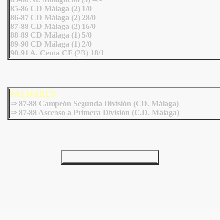
85-86 CD Málaga (2) 1/0
86-87 CD Málaga (2) 28/0
87-88 CD Málaga (2) 16/0
88-89 CD Málaga (1) 5/0
89-90 CD Málaga (1) 2/0
90-91 A. Ceuta CF (2B) 18/1
PALMARÉS:
⇒
87-88 Campeón Segunda División (CD. Málaga)
⇒ 87-88 Ascenso a Primera División (C.D. Málaga)