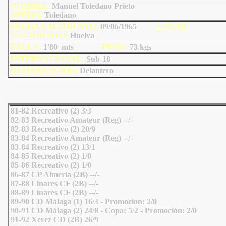
NOMBRE:
Manuel Toledano Prieto
AP
ODO
:
Toledano
FECHA NACIMIENTO:
09/06/1965
LU
GAR
NACIMIENTO:
Huelva
TALLA:
1'80 mts
PESO:
73 kgs
INTERNACIONAL:
Sub-18
DEMARCACIÓN:
Delantero
81-82 Recreativo (2) 3/3
82-83 Recreativo Amateur (Reg) --/-
82-83 Recreativo (2) 20/9
83-84 Recreativo Amateur (Reg) --/-
83-84 Recreativo (2) 13/1
84-85 Recreativo (2) 1/0
85-86 Recreativo (2) 1/0
86-87 CP Almería (2B) --/-
87-88 Linares CF (2B) --/-
88-89 Linares CF (2B) --/-
89-90 CD Málaga (1) 16/3 - Promocion: 2/0
90-91 CD Málaga (2) 24/8 - Copa: 5/2 - Promoción: 2/0
91-92 Xerez CD (2B) 26/9