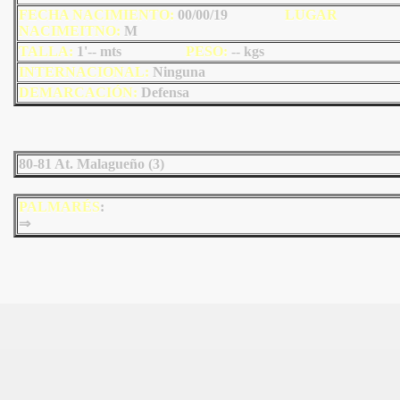
FECHA NACIMIENTO:
00/00/19
LU
GAR
NACIMEITNO:
M
TALLA:
1'-- mts
PESO:
--
kgs
INTERNACIONAL:
Ninguna
DEMARCACIÓN:
Defensa
80-81 At. Malagueño (3)
PALMARÉS
:
⇒