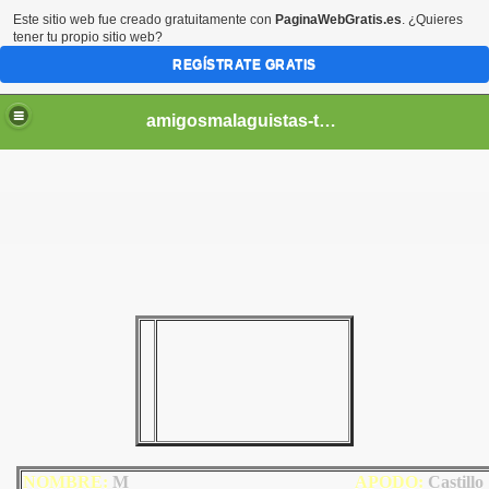
Este sitio web fue creado gratuitamente con
PaginaWebGratis.es
. ¿Quieres
tener tu propio sitio web?
REGÍSTRATE GRATIS
amigosmalaguistas-temporadas
NOMBRE:
M
AP
ODO
:
Castillo