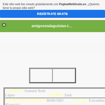
Este sitio web fue creado gratuitamente con
PaginaWebGratis.es
. ¿Quieres
tener tu propio sitio web?
REGÍSTRATE GRATIS
amigosmalaguistas-temporadas
NOMBRE:
Antonio Ruiz
López
AP
ODO
:
Toni
FECHA NACIMIENTO:
08/06/1963
LU
GAR:
Estrasbur
(Francia)