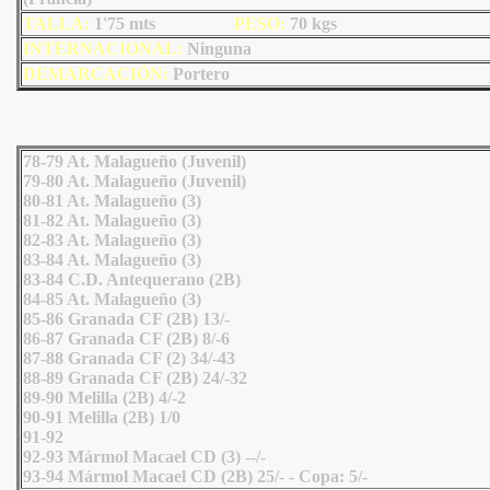
TALLA:
1'75 mts
PESO:
70
kgs
INTERNACIONAL:
Ninguna
DEMARCACIÓN:
Portero
78-79 At. Malagueño (Juvenil)
79-80 At. Malagueño (Juvenil)
80-81 At. Malagueño (3)
81-82 At. Malagueño (3)
82-83 At. Malagueño (3)
83-84 At. Malagueño (3)
83-84 C.D. Antequerano (2B)
84-85 At. Malagueño (3)
85-86 Granada CF (2B) 13/-
86-87 Granada CF (2B) 8/-6
87-88 Granada CF (2) 34/-43
88-89 Granada CF (2B) 24/-32
89-90 Melilla (2B) 4/-2
90-91 Melilla (2B) 1/0
91-92
92-93 Mármol Macael CD (3) --/-
93-94 Mármol Macael CD (2B) 25/- - Copa: 5/-