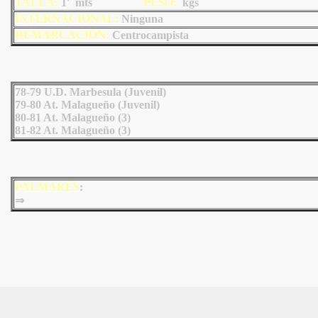
TALLA:
1' mts
PESO:
kgs
INTERNACIONAL:
Ninguna
DEMARCACIÓN:
Centrocampista
78-79 U.D. Marbesula (Juvenil)
79-80 At. Malagueño (Juvenil)
80-81 At. Malagueño (3)
81-82 At. Malagueño (3)
PALMARÉS
:
⇒