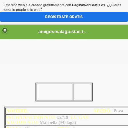
Este sitio web fue creado gratuitamente con
PaginaWebGratis.es
. ¿Quieres
tener tu propio sitio web?
REGÍSTRATE GRATIS
amigosmalaguistas-temporadas
NOMBRE:
AP
ODO
:
Pova
FECHA NACIMIENTO:
xx//19
LU
GAR
NACIMIENTO:
Marbella (
Málaga)