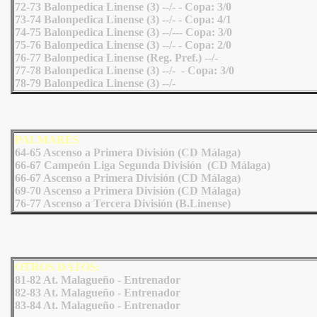
72-73 Balonpedica Linense (3) --/- - Copa: 3/0
73-74 Balonpedica Linense (3) --/- - Copa: 4/1
74-75 Balonpedica Linense (3) --/--- Copa: 3/0
75-76 Balonpedica Linense (3) --/- - Copa: 2/0
76-77 Balonpedica Linense (Reg. Pref.) --/-
77-78 Balonpedica Linense (3) --/- - Copa: 3/0
78-79 Balonpedica Linense (3) --/-
PALMARÉS
64-65 Ascenso a Primera División (CD Málaga)
66-67 Campeón Liga Segunda División (CD Málaga)
66-67 Ascenso a Primera División (CD Málaga)
69-70 Ascenso a Primera División (CD Málaga)
76-77 Ascenso a Tercera División (B.Linense)
OTROS DATOS:
81-82 At. Malagueño - Entrenador
82-83 At. Malagueño - Entrenador
83-84 At. Malagueño - Entrenador