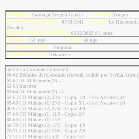
NOMBRE:
Santiago Aragón García
AP
ODO
:
Aragón
FECHA NACIMIENTO:
03/11/1941
LU
GAR:
La Rinconada
(Sevilla)
FECHA FALLECIMIENTO:
06/12/2022 (81 años)
TALLA:
1'64 mts
PESO:
60
kgs
INTERNACIONAL:
Ninguna
DEMARCACIÓN:
Delantero
59-60 La Cañamera (Juvenil)
60-61 Bollullos del Condado (Juvenil, cedido por Sevilla Atlco.)
61-62 At. Malagueño (3) --/-
62-63 Inactivo
63-64 At. Malagueño (3) --/-
64-65 CD Málaga (2) 20/2 - Copa: 1/0 - Fase Ascenso: 2/0
65-66 CD Málaga (1) 23/1 - Copa: 5/1 - Fase Ascenso: 2/1
66-67 CD Málaga (2) 27/4 - Copa: 4/0
67-68 CD Málaga (1) 11/3 - Copa: 2/0
68-69 CD Málaga (1) 15/2
69-70 CD Málaga (2) 17/3 - Copa: 4/0
70-71 CD Málaga (1) 15/0 - Copa: 2/0
71-72 CD Málaga (1) 5/0 - Copa: 1/0