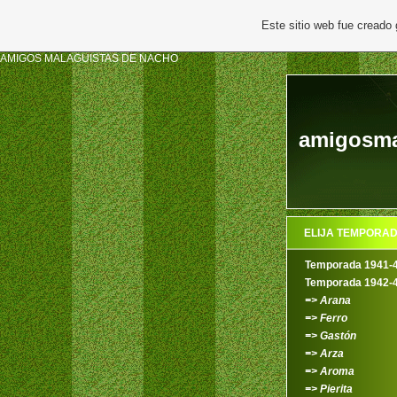
Este sitio web fue creado
AMIGOS MALAGUISTAS DE NACHO
amigosma
ELIJA TEMPORA
Temporada 1941-
Temporada 1942-
=> Arana
=> Ferro
=> Gastón
=> Arza
=> Aroma
=> Pierita