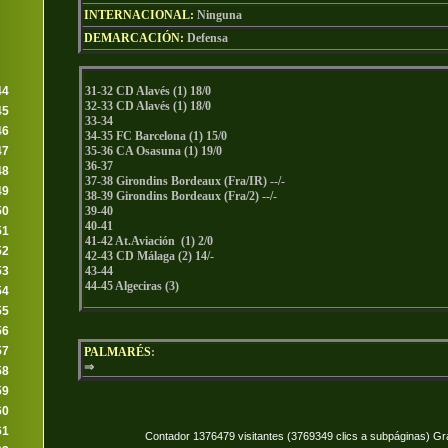
INTERNACIONAL:
Ninguna
DEMARCACIÓN:
Defensa
44
31-32 CD Alavés (1) 18/0
32-33 CD Alavés (1) 18/0
45
33-34
46
34-35 FC Barcelona (1) 15/0
47
35-36 CA Osasuna (1) 19/0
36-37
48
37-38 Girondins Bordeaux (Fra/IR) --/-
49
38-39 Girondins Bordeaux (Fra/2) --/-
50
39-40
40-41
51
41-42 At.Aviación (1) 2/0
52
42-43 CD Málaga (2) 14/-
53
43-44
44-45 Algeciras (3)
54
55
56
57
PALMARÉS
:
⇒
58
59
60
61
Contador 1376479 visitantes (3769349 clics a subpáginas) Gr