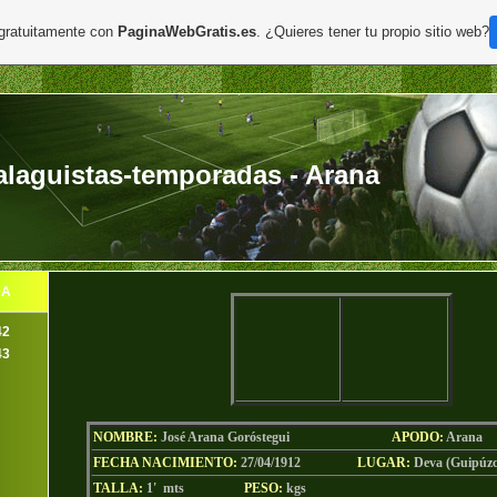
 gratuitamente con
PaginaWebGratis.es
. ¿Quieres tener tu propio sitio web?
laguistas-temporadas - Arana
DA
42
43
NOMBRE:
José Arana Goróstegui
AP
ODO
:
Arana
FECHA NACIMIENTO:
27/04/1912
LU
GAR:
Deva (Guipúzc
TALLA:
1' mts
PESO:
kgs