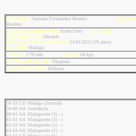
NOMBRE:
Antonio Fernández Benítez
AP
ODO
Benítez
FECHA NACIMIENTO:
05/04/1943
LU
GAR
NACIMIENTO:
Alicante
FECHA FALLECIMIENTO:
22/01/2022 (79 años)
LU
GAR:
Málaga
TALLA:
1'70 mts
PESO:
68
kgs
INTERNACIONAL:
Ninguna
DEMARCACIÓN:
Defensa
58-59 CD Málaga (Juvenil)
59-60 Atl. Andalucia
60-61 Atl. Malagueño (3) --/-
61-62 Atl. Malagueño (3) --/-
62-63 Atl. Malagueño (3) --/-
63-64 Atl. Malagueño (3) --/-
64-65 CD Málaga (2) 16/-