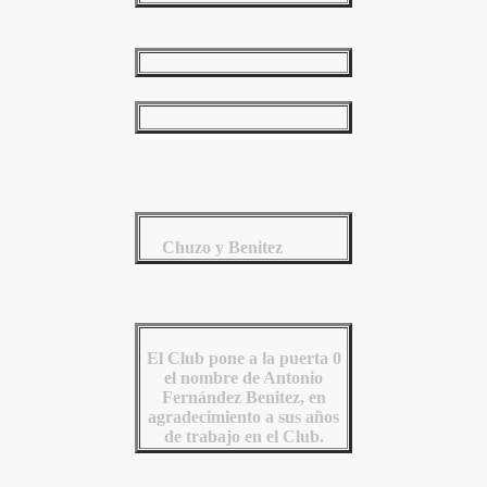
Chuzo y Benitez
El Club pone a la puerta 0
el nombre de Antonio
Fernández Benitez, en
agradecimiento a sus años
de trabajo en el Club.