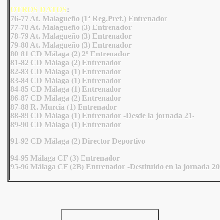
OTROS DATOS
:
76-77 At. Malagueño (1ª Reg.Pref.) Entrenador
77-78 At. Malagueño (3) Entrenador
78-79 At. Malagueño (3) Entrenador
79-80 At. Malagueño (3) Entrenador
80-81 CD Málaga (2) 2º Entrenador
81-82 CD Málaga (2) Entrenador
82-83 CD Málaga (1) Entrenador
83-84 CD Málaga (1) Entrenador
84-85 CD Málaga (1) Entrenador
86-87 CD Málaga (2) Entrenador
87-88 R. Murcia (1) Entrenador
88-89 CD Málaga (1) Entrenador -Desde la jornada 21-
89-90 CD Málaga (1) Entrenador
91-92 CD Málaga (2) Director Deportivo
94-95 Málaga CF (3) Entrenador
95-96 Málaga CF (2B) Entrenador -Destituido en la jornada 20