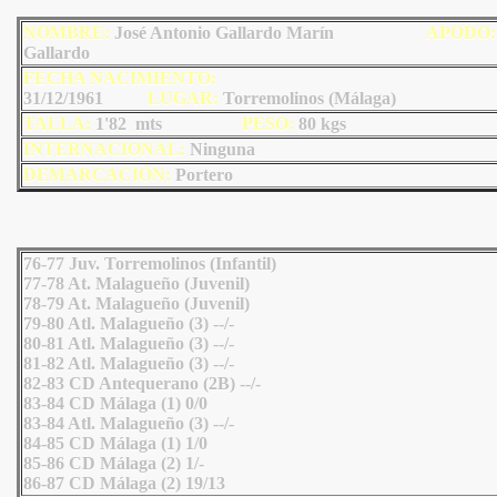
NOMBRE:
José Antonio Gallardo Marín
AP
ODO
:
Gallardo
FECHA NACIMIENTO:
31/12/1961
LU
GAR:
Torremolinos (Málaga)
TALLA:
1'82 mts
PESO:
80
kgs
INTERNACIONAL:
Ninguna
DEMARCACIÓN:
Portero
76-77 Juv. Torremolinos (Infantil)
77-78 At. Malagueño (Juvenil)
78-79 At. Malagueño (Juvenil)
79-80 Atl. Malagueño (3) --/-
80-81 Atl. Malagueño (3) --/-
81-82 Atl. Malagueño (3) --/-
82-83 CD Antequerano (2B) --/-
83-84 CD Málaga (1) 0/0
83-84 Atl. Malagueño (3) --/-
84-85 CD Málaga (1) 1/0
85-86 CD Málaga (2) 1/-
86-87 CD Málaga (2) 19/13